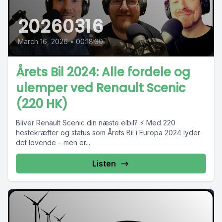
20260316
March 16, 2026
•
00:18:30
Årets Bil 2024: Alle fordele og
ulemper ved Renault Scenic
(220 HK)
Bliver Renault Scenic din næste elbil? ⚡ Med 220
hestekræfter og status som Årets Bil i Europa 2024 lyder
det lovende – men er...
Listen