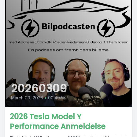
20260309
March 09, 2026
•
00:40:55
2026 Tesla Model Y
Performance Anmeldelse