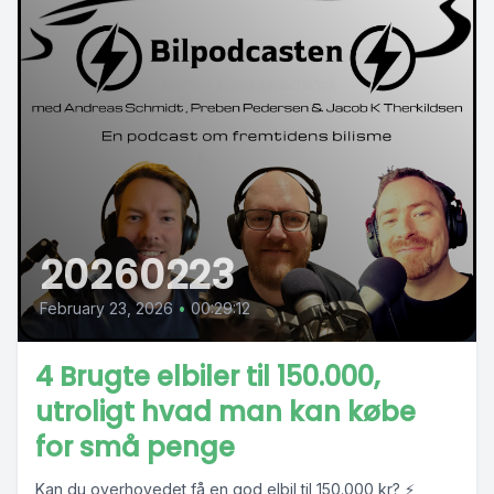
20260223
February 23, 2026
•
00:29:12
4 Brugte elbiler til 150.000,
utroligt hvad man kan købe
for små penge
Kan du overhovedet få en god elbil til 150.000 kr? ⚡