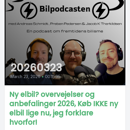
20260323
March 23, 2026
•
00:15:35
Ny elbil? overvejelser og
anbefalinger 2026, Køb IKKE ny
elbil lige nu, jeg forklare
hvorfor!