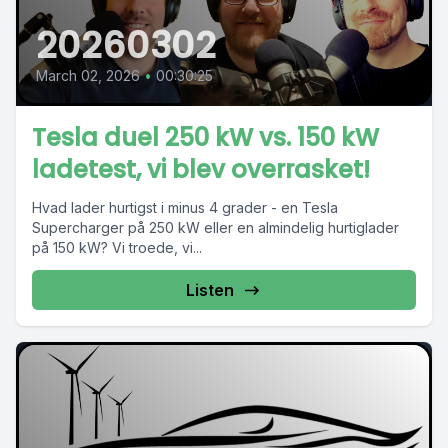
20260302
March 02, 2026
•
00:30:25
Tesla duel 250 kW vs. 150 kW
ladetest, vi blev overrasket!
Hvad lader hurtigst i minus 4 grader - en Tesla
Supercharger på 250 kW eller en almindelig hurtiglader
på 150 kW? Vi troede, vi...
Listen