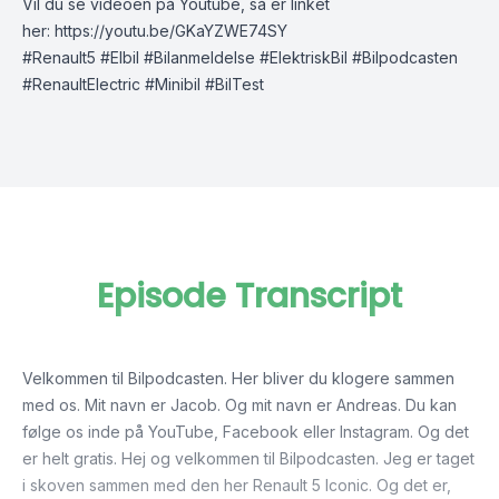
Vil du se videoen på Youtube, så er linket
her:
https://youtu.be/GKaYZWE74SY
#Renault5 #Elbil #Bilanmeldelse #ElektriskBil #Bilpodcasten
#RenaultElectric #Minibil #BilTest
Episode Transcript