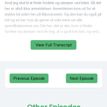
View Full Transcript
Previous Episode
Next Episode