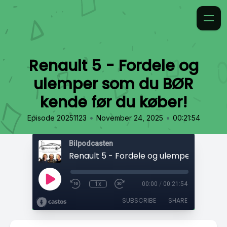
Renault 5 - Fordele og
ulemper som du BØR
kende før du køber!
•
•
Episode 20251123
November 24, 2025
00:21:54
Bilpodcasten
1x
00:00
/
00:21:54
SUBSCRIBE
SHARE