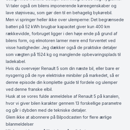
Vi taler også om bilens imponerende køreegenskaber og
lave støjniveau, som gør den til en behagelig bykørebil.
Men vi springer heller ikke over ulemperne: Det begrænsede
batteri på 52 kWh brugbar kapacitet giver kun 400 km
rækkevidde, forbruget ligger i den høje ende på grund af
bilens form, og elmotoren larmer mere end forventet ved
visse hastigheder. Jeg dækker også de praktiske detaljer
som vægten på 1524 kg og manglende opbevaringsplads til
ladekabel.
Hvis du overvejer Renault 5 som din næste bil, eller bare er
nysgerrig på de nye elektriske minibiler på markedet, så er
denne episode din komplette guide til fordele og ulemper
ved denne franske elbil.
Husk at se vores fulde anmeldelse af Renault 5 på kanalen,
hvor vi giver bilen karakter gennem 13 forskellige parametre
og går i dybden med de tekniske detaljer.
Glem ikke at abonnere på Bilpodcasten for flere ærlige
bilanmeldelser