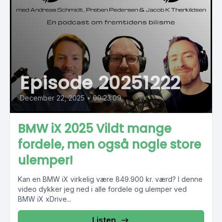
Episode 20251222
December 22, 2025
•
00:23:09
BMW iX 2025 Vildt mange
fordele, men også nogle store
ulemper!
Kan en BMW iX virkelig være 849.900 kr. værd? I denne
video dykker jeg ned i alle fordele og ulemper ved
BMW iX xDrive...
Listen