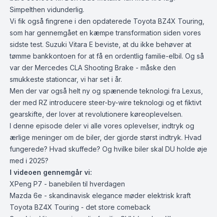
Simpelthen vidunderlig.
Vi fik også fingrene i den opdaterede Toyota BZ4X Touring,
som har gennemgået en kæmpe transformation siden vores
sidste test. Suzuki Vitara E beviste, at du ikke behøver at
tømme bankkontoen for at få en ordentlig familie-elbil. Og så
var der Mercedes CLA Shooting Brake - måske den
smukkeste stationcar, vi har set i år.
Men der var også helt ny og spænende teknologi fra Lexus,
der med RZ introducere steer-by-wire teknologi og et fiktivt
gearskifte, der lover at revolutionere køreoplevelsen.
I denne episode deler vi alle vores oplevelser, indtryk og
ærlige meninger om de biler, der gjorde størst indtryk. Hvad
fungerede? Hvad skuffede? Og hvilke biler skal DU holde øje
med i 2025?
I videoen gennemgår vi:
XPeng P7 - banebilen til hverdagen
Mazda 6e - skandinavisk elegance møder elektrisk kraft
Toyota BZ4X Touring - det store comeback