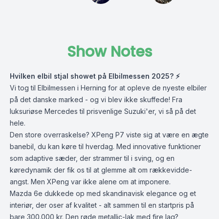
Show Notes
Hvilken elbil stjal showet på Elbilmessen 2025? ⚡
Vi tog til Elbilmessen i Herning for at opleve de nyeste elbiler
på det danske marked - og vi blev ikke skuffede! Fra
luksuriøse Mercedes til prisvenlige Suzuki'er, vi så på det
hele.
Den store overraskelse? XPeng P7 viste sig at være en ægte
banebil, du kan køre til hverdag. Med innovative funktioner
som adaptive sæder, der strammer til i sving, og en
køredynamik der fik os til at glemme alt om rækkevidde-
angst. Men XPeng var ikke alene om at imponere.
Mazda 6e dukkede op med skandinavisk elegance og et
interiør, der oser af kvalitet - alt sammen til en startpris på
bare 300.000 kr. Den røde metallic-lak med fire lag?