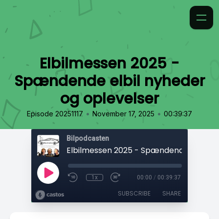
Elbilmessen 2025 -
Spændende elbil nyheder
og oplevelser
•
•
Episode 20251117
November 17, 2025
00:39:37
Bilpodcasten
1x
00:00
/
00:39:37
SUBSCRIBE
SHARE