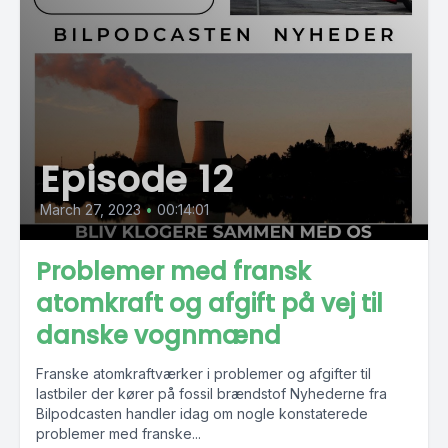
Episode 12
March 27, 2023
•
00:14:01
Problemer med fransk
atomkraft og afgift på vej til
danske vognmænd
Franske atomkraftværker i problemer og afgifter til
lastbiler der kører på fossil brændstof Nyhederne fra
Bilpodcasten handler idag om nogle konstaterede
problemer med franske...