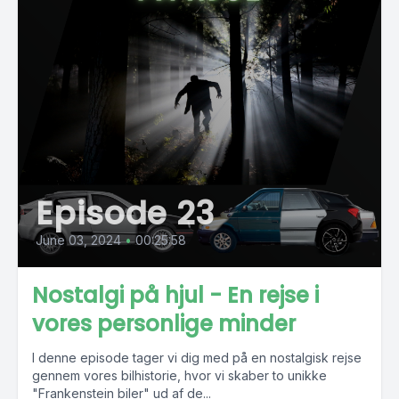
Episode 23
June 03, 2024
•
00:25:58
Nostalgi på hjul - En rejse i
vores personlige minder
I denne episode tager vi dig med på en nostalgisk rejse
gennem vores bilhistorie, hvor vi skaber to unikke
"Frankenstein biler" ud af de...