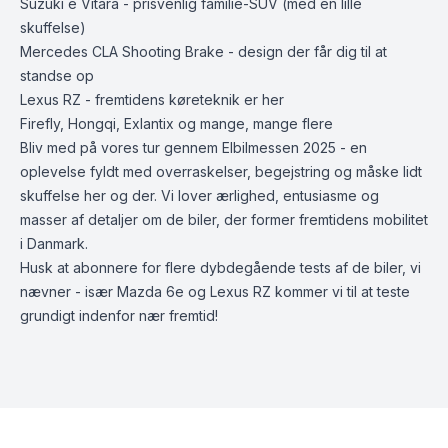
Suzuki e Vitara - prisvenlig familie-SUV (med en lille
skuffelse)
Mercedes CLA Shooting Brake - design der får dig til at
standse op
Lexus RZ - fremtidens køreteknik er her
Firefly, Hongqi, Exlantix og mange, mange flere
Bliv med på vores tur gennem Elbilmessen 2025 - en
oplevelse fyldt med overraskelser, begejstring og måske lidt
skuffelse her og der. Vi lover ærlighed, entusiasme og
masser af detaljer om de biler, der former fremtidens mobilitet
i Danmark.
Husk at abonnere for flere dybdegående tests af de biler, vi
nævner - især Mazda 6e og Lexus RZ kommer vi til at teste
grundigt indenfor nær fremtid!