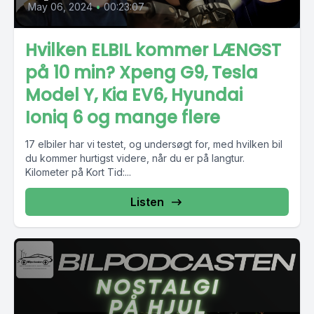
May 06, 2024
•
00:23:07
Hvilken ELBIL kommer LÆNGST
på 10 min? Xpeng G9, Tesla
Model Y, Kia EV6, Hyundai
Ioniq 6 og mange flere
17 elbiler har vi testet, og undersøgt for, med hvilken bil
du kommer hurtigst videre, når du er på langtur.
Kilometer på Kort Tid:...
Listen