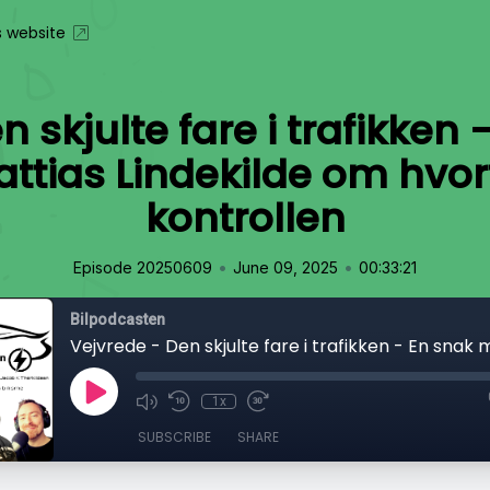
s website
n skjulte fare i trafikken
ttias Lindekilde om hvorf
kontrollen
•
•
Episode 20250609
June 09, 2025
00:33:21
Bilpodcasten
1x
SUBSCRIBE
SHARE