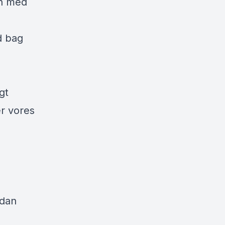
en med
d bag
gt
er vores
rdan