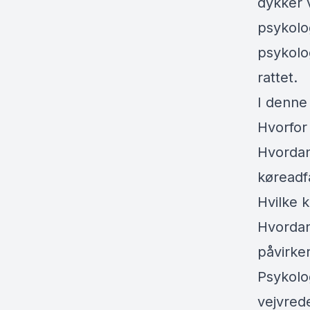
dykker 
psykolog
psykolo
rattet.
I denne
Hvorfor 
Hvordan
køread
Hvilke 
Hvordan
påvirker 
Psykolog
vejvred