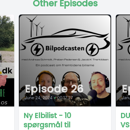
Other Episodes
Episode 26
E
June 24, 2024
•
00:17:27
Janu
Ny Elbilist - 10
DU
spørgsmål til
VS