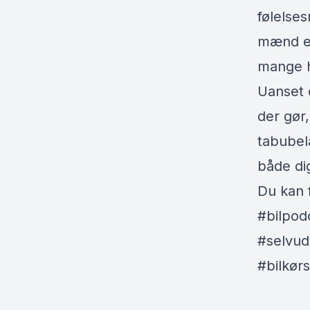
følelses
mænd er
mange h
Uanset 
der gør,
tabubel
både di
Du kan 
#bilpod
#selvud
#bilkørs