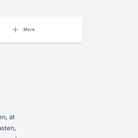
More
en, at
asten,