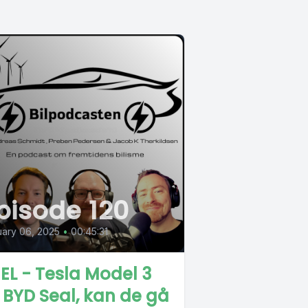
pisode 120
ary 06, 2025
•
00:45:31
EL - Tesla Model 3
 BYD Seal, kan de gå