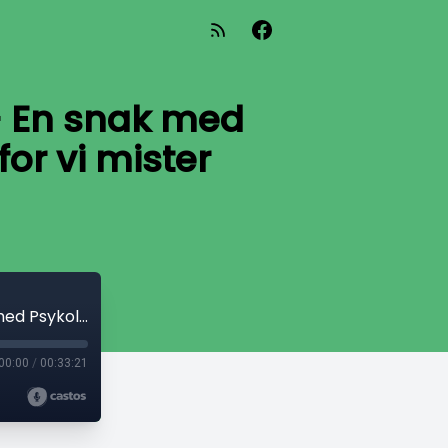
 - En snak med
or vi mister
Vejvrede - Den skjulte fare i trafikken - En snak med Psykolog Mattias Lindekilde om hvorfor vi mister kontrollen
00:00
/
00:33:21