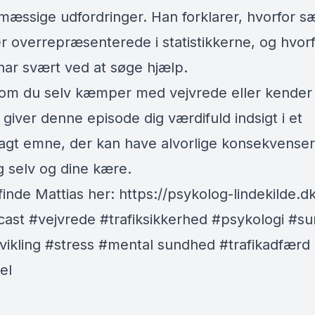
mæssige udfordringer. Han forklarer, hvorfor sæ
 overrepræsenterede i statistikkerne, og hvor
ar svært ved at søge hjælp.
om du selv kæmper med vejvrede eller kender
 giver denne episode dig værdifuld indsigt i et
agt emne, der kan have alvorlige konsekvenser
g selv og dine kære.
finde Mattias her:
https://psykolog-lindekilde.dk
cast #vejvrede #trafiksikkerhed #psykologi #s
vikling #stress #mental sundhed #trafikadfærd
el