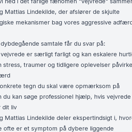
vi ned i det farlige fænomen "vejvrede" samm
 Mattias Lindekilde, der afslører de skjulte
giske mekanismer bag vores aggressive adfær
 dybdegående samtale får du svar på:
vejvrede er særligt farligt og kan eskalere hurti
 stress, traumer og tidligere oplevelser påvirk
færd
konkrete tegn du skal være opmærksom på
 du kan søge professionel hjælp, hvis vejvrede
dit liv
 Mattias Lindekilde deler ekspertindsigt i, hvo
e ofte er et symptom på dybere liggende