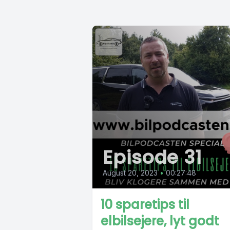
Episode 31
August 20, 2023
•
00:27:48
10 sparetips til
elbilsejere, lyt godt