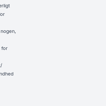
rligt
for
 nogen,
 for
/
undhed