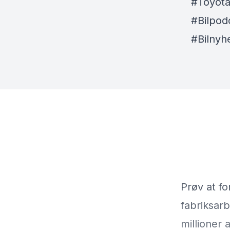
#Toyota
#Bilpod
#Bilnyh