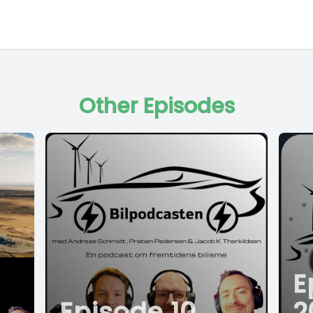
Other Episodes
E
Episode 10
2