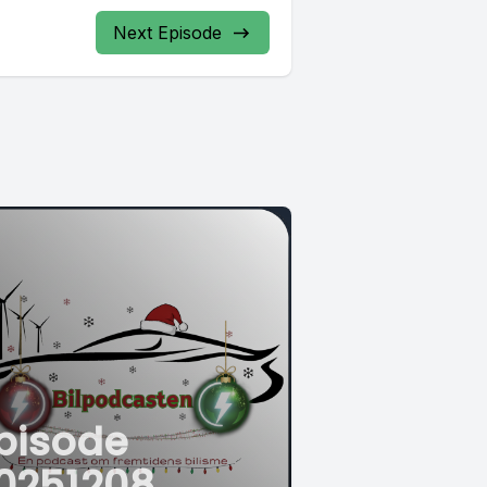
Next Episode
pisode
0251208