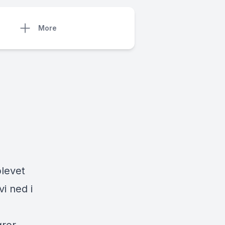
More
blevet
i ned i