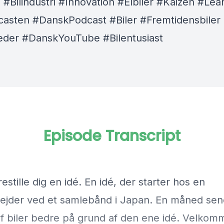
 #Bilindustri #Innovation #Elbiler #Kaizen #Lea
casten #DanskPodcast #Biler #Fremtidensbiler
eder #DanskYouTube #Bilentusiast
Episode Transcript