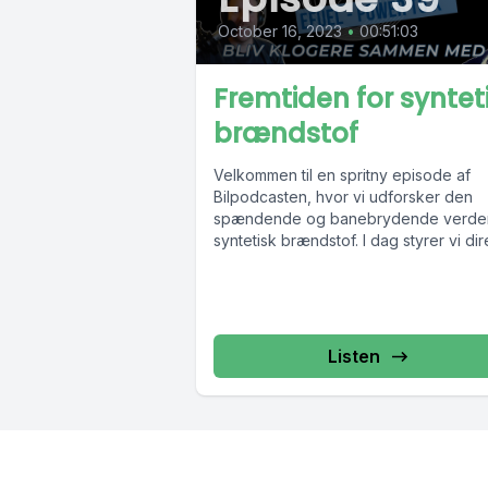
October 16, 2023
•
00:51:03
Fremtiden for syntet
brændstof
Velkommen til en spritny episode af
Bilpodcasten, hvor vi udforsker den
spændende og banebrydende verde
syntetisk brændstof. I dag styrer vi di
ind...
Listen