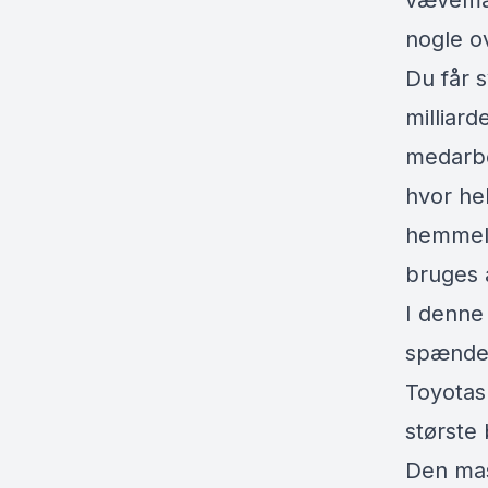
vævemask
nogle ov
Du får 
milliard
medarbe
hvor he
hemmeli
bruges a
I denne 
spænden
Toyotas 
største
Den mass