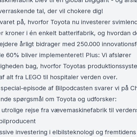
inefabrik blev til en global bilgigant - og afsl
erraskende tal, der vil chokere dig!
svaret på, hvorfor Toyota nu investerer svimlen
er kroner i én enkelt batterifabrik, og hvordan 
jdere årligt bidrager med 250.000 innovationsf
le 60% bliver implementeret! Plus: Vi afslører
gheden bag, hvorfor Toyotas produktionssyst
f alt fra LEGO til hospitaler verden over.
special-episode af Bilpodcasten svarer vi på Ch
de spørgsmål om Toyota og udforsker:
utrolige rejse fra vævemaskinefabrik til verden
 bilproducent
ive investering i elbilsteknologi og fremtidens