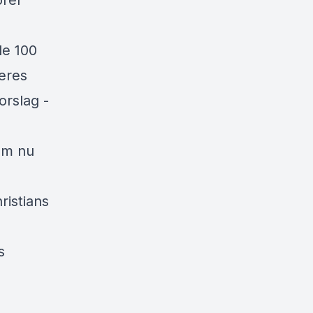
ører
de 100
deres
orslag -
em nu
ristians
s