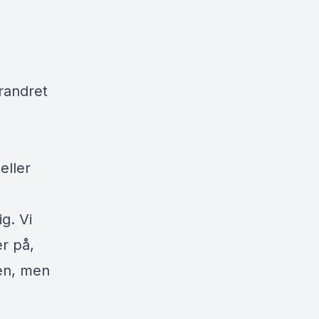
randret
eller
g. Vi
r på,
ien, men