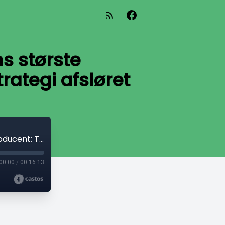
s største
rategi afsløret
Fra vævemaskine fabrik til verdens største bilproducent: Toyotas utrolige successtrategi afsløret
00:00
/
00:16:13