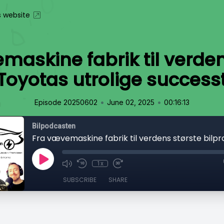
s website
maskine fabrik til verden
Toyotas utrolige successt
•
•
Episode 20250602
June 02, 2025
00:16:13
Bilpodcasten
1x
SUBSCRIBE
SHARE