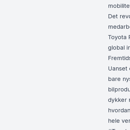
mobilite
Det rev
medarbe
Toyota 
global i
Fremtid
Uanset o
bare ny
bilprodu
dykker 
hvordan 
hele ve