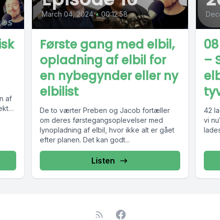
March 04, 2024
•
00:12:58
Dec
isk
Første gang med elbil,
08
opladning af elbil for
– 
en nybegynder eller ny
elb
elbilist
ty
n af
rekte
De to værter Preben og Jacob fortæller
42 la
om deres førstegangsoplevelser med
vi nu
lynopladning af elbil, hvor ikke alt er gået
lades
efter planen. Det kan godt...
Listen