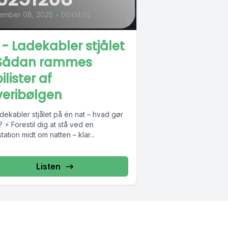
ember 08, 2025
•
00:04:02
 - Ladekabler stjålet
Sådan rammes
ilister af
veribølgen
dekabler stjålet på én nat – hvad gør
? ⚡ Forestil dig at stå ved en
tation midt om natten – klar...
Listen