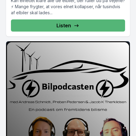
Kan elnettet klare alle de elbiler, der ruller ud på vejene?
⚡ Mange frygter, at vores elnet kollapser, når tusindvis
af elbiler skal lades...
Listen