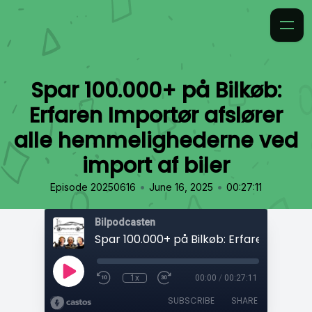
Spar 100.000+ på Bilkøb:
Erfaren Importør afslører
alle hemmelighederne ved
import af biler
•
•
Episode 20250616
June 16, 2025
00:27:11
Bilpodcasten
1x
00:00
/
00:27:11
SUBSCRIBE
SHARE