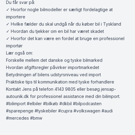
Du får svar på:
✓ Hvorfor nogle bilmodeller er særligt fordelagtige at
importere
✓ Hvilke fælder du skal undgå når du køber bil i Tyskland
✓ Hvordan du tjekker om en bil har været skadet
✓ Hvorfor det kan være en fordel at bruge en professionel
importør
Lær også om:
Forskelle mellem det danske og tyske bilmarked
Hvordan afgiftsregler påvirker importmarkedet
Betydningen af bilens udstyrsniveau ved import
Praktiske tips til kommunikation med tyske forhandlere
Kontakt Jens på telefon 4143 9805 eller besøg
jensap-
autounik.dk
for professionel assistance med din bilimport.
#bilimport #elbiler #bilkøb #dkbil #bilpodcasten
#sparepenge #tyskebiler #cupra #volkswagen #audi
#mercedes #bmw