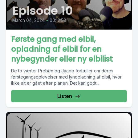
Episode 10
March 04, 2024
•
00:12:58
Første gang med elbil,
opladning af elbil for en
nybegynder eller ny elbilist
De to værter Preben og Jacob fortæller om deres
førstegangsoplevelser med lynopladning af elbil, hvor
ikke alt er gået efter planen. Det kan godt...
Listen