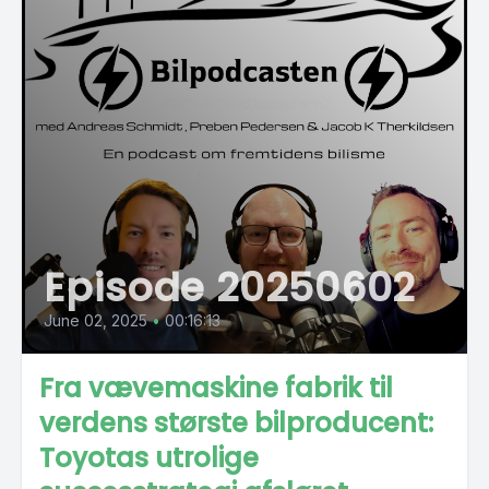
Episode 20250602
June 02, 2025
•
00:16:13
Fra vævemaskine fabrik til
verdens største bilproducent:
Toyotas utrolige