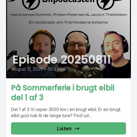
Episode 20250811
August 11, 2025
•
00:22:09
På Sommerferie i brugt elbil
del 1 af 3
Del 1 af 3 Vi rejser 3500 km i en brugt elbil: Er en brugt
elbil god nok til de lange ture? Find ud...
Listen