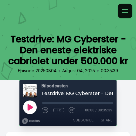
Testdrive: MG Cyberster -
Den eneste elektriske
cabriolet under 500.000 kr
•
•
Episode 20250804
August 04, 2025
00:35:39
Bilpodcasten
1x
00:00
/
00:35:39
SUBSCRIBE
SHARE