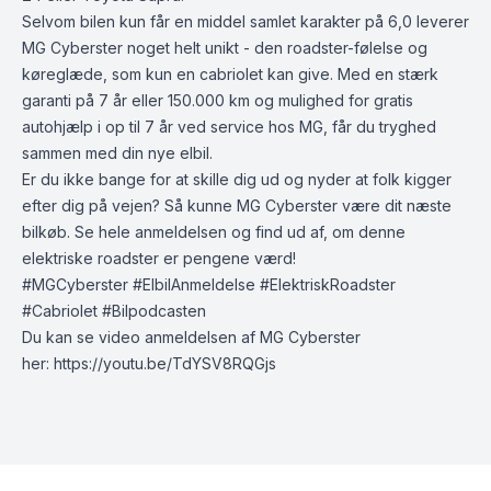
Selvom bilen kun får en middel samlet karakter på 6,0 leverer
MG Cyberster noget helt unikt - den roadster-følelse og
køreglæde, som kun en cabriolet kan give. Med en stærk
garanti på 7 år eller 150.000 km og mulighed for gratis
autohjælp i op til 7 år ved service hos MG, får du tryghed
sammen med din nye elbil.
Er du ikke bange for at skille dig ud og nyder at folk kigger
efter dig på vejen? Så kunne MG Cyberster være dit næste
bilkøb. Se hele anmeldelsen og find ud af, om denne
elektriske roadster er pengene værd!
#MGCyberster #ElbilAnmeldelse #ElektriskRoadster
#Cabriolet #Bilpodcasten
Du kan se video anmeldelsen af MG Cyberster
her:
https://youtu.be/TdYSV8RQGjs