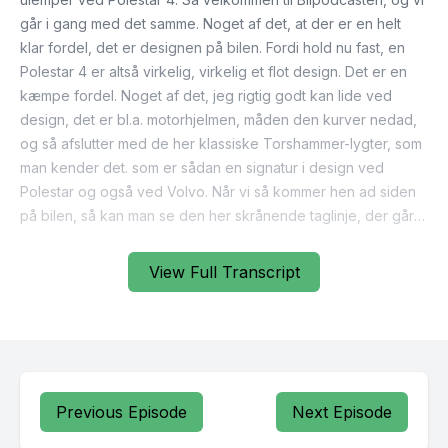
View Full Transcript
Previous Episode
Next Episode