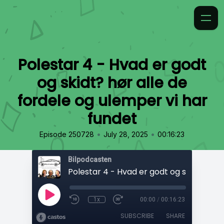
Polestar 4 - Hvad er godt
og skidt? hør alle de
fordele og ulemper vi har
fundet
•
•
Episode 250728
July 28, 2025
00:16:23
Bilpodcasten
1x
00:00
/
00:16:23
SUBSCRIBE
SHARE