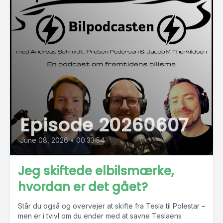
Episode 20260607
June 08, 2026
•
00:33:54
Jeg skiftede elbilsmærke,
hvordan er det gået?
Står du også og overvejer at skifte fra Tesla til Polestar –
men er i tvivl om du ender med at savne Teslaens