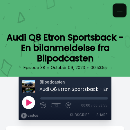
Audi Q8 Etron Sportsback -
En bilanmeldelse fra
Bilpodcasten
•
•
Episode 38
October 09, 2023
00:53:55
Bilpodcasten
1x
00:00
/
00:53:55
SUBSCRIBE
SHARE