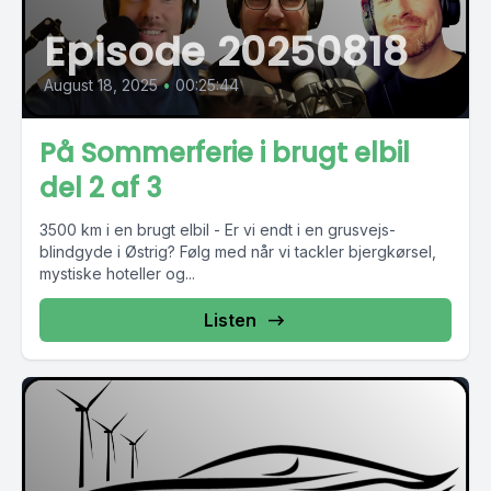
Episode 20250818
August 18, 2025
•
00:25:44
På Sommerferie i brugt elbil
del 2 af 3
3500 km i en brugt elbil - Er vi endt i en grusvejs-
blindgyde i Østrig? Følg med når vi tackler bjergkørsel,
mystiske hoteller og...
Listen