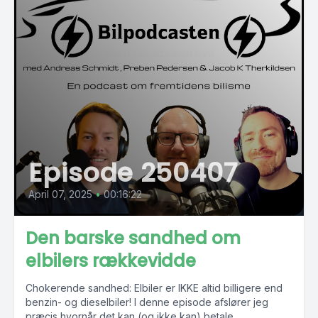
Episode 250407
April 07, 2025
•
00:16:22
Den barske sandhed om
elbilers rækkevidde
Chokerende sandhed: Elbiler er IKKE altid billigere end
benzin- og dieselbiler! I denne episode afslører jeg
præcis hvornår det kan (og ikke kan) betale...