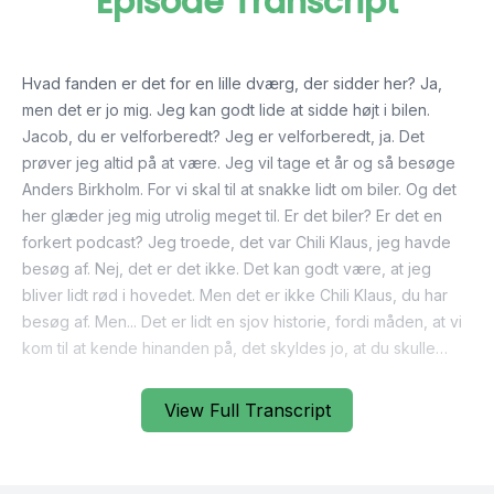
Episode Transcript
View Full Transcript