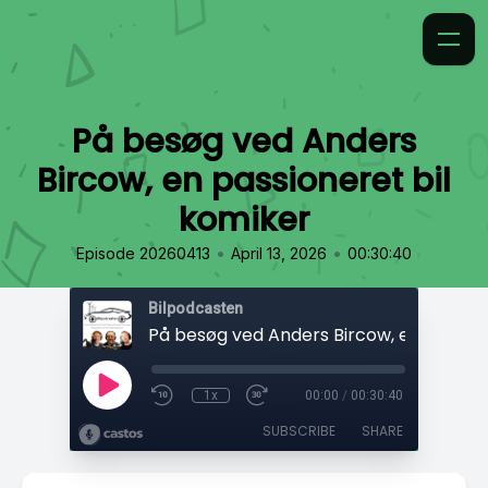
På besøg ved Anders
Bircow, en passioneret bil
komiker
•
•
Episode 20260413
April 13, 2026
00:30:40
Bilpodcasten
1x
00:00
/
00:30:40
SUBSCRIBE
SHARE