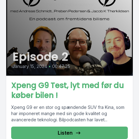
Episode 2
January 15, 2024
•
00:47:25
Xpeng G9 Test, lyt med før du
køber bilen !
Xpeng G9 er en stor og spændende SUV fra Kina, som
har imponeret mange med sin gode kvalitet og
avancerede teknologi. Bilpodcasten har lavet...
Listen