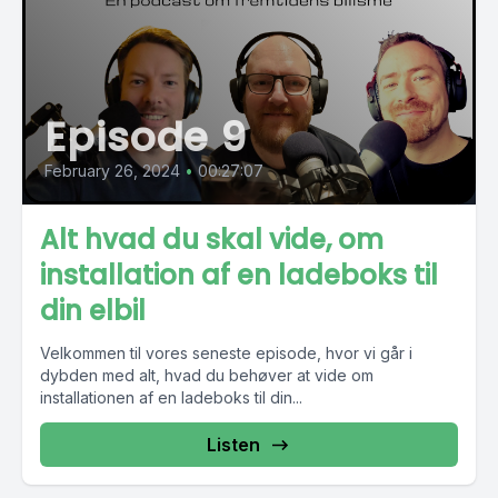
Episode 9
February 26, 2024
•
00:27:07
Alt hvad du skal vide, om
installation af en ladeboks til
din elbil
Velkommen til vores seneste episode, hvor vi går i
dybden med alt, hvad du behøver at vide om
installationen af en ladeboks til din...
Listen