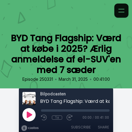
BYD Tang Flagship: Værd
at købe i 2025? Ærlig
anmeldelse af el-SUV'en
med 7 sæder
•
•
Episode 250331
March 31, 2025
00:41:00
Bilpodcasten
1x
00:00
/
00:41:00
SUBSCRIBE
SHARE