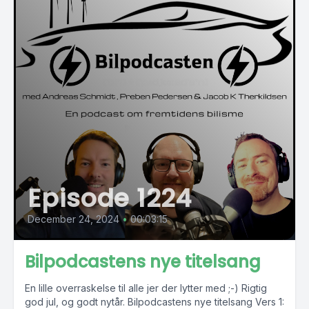
Episode 1224
December 24, 2024
•
00:03:15
Bilpodcastens nye titelsang
En lille overraskelse til alle jer der lytter med ;-) Rigtig
god jul, og godt nytår. Bilpodcastens nye titelsang Vers 1: