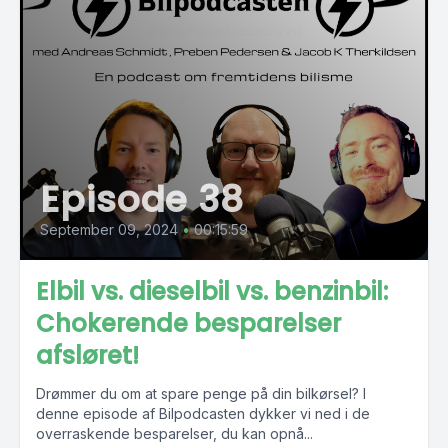
Episode 38
September 09, 2024
•
00:15:59
Elbil vs. dieselbil vs. benzinbil:
Chokerende besparelser
afsløret!
Drømmer du om at spare penge på din bilkørsel? I
denne episode af Bilpodcasten dykker vi ned i de
overraskende besparelser, du kan opnå...