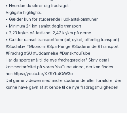
• Hvordan du sikrer dig fradraget
Vigtigste highlights:
• Gælder kun for studerende i udkantskommuner
• Minimum 24 km samlet daglig transport
• 2,23 kr/km på fastland, 2,47 kr/km på øerne
• Gælder uanset transportform (bil, cykel, offentlig transport)
#StudieLiv #Økonomi #SparPenge #Studerende #Transport
#Fradrag #SU #Uddannelse #DanskYouTube
Har du spørgsmål til de nye fradragsregler? Skriv dem i
kommentarfeltet på vores YouTube video, der kan findes
her:
https://youtu.be/XZ9Yb4OiW3o
Del gerne videoen med andre studerende eller forældre, der
kunne have gavn af at kende til de nye fradragsmuligheder!