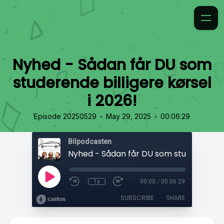
Nyhed - Sådan får DU som
studerende billigere kørsel
i 2026!
•
•
Episode 20250529
May 29, 2025
00:06:29
Bilpodcasten
1x
00:00
/
00:06:29
SUBSCRIBE
SHARE