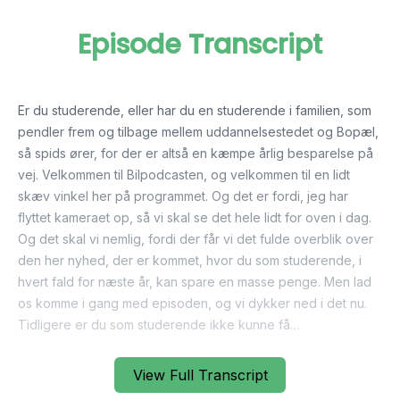
Episode Transcript
Er du studerende, eller har du en studerende i familien, som
pendler frem og tilbage mellem uddannelsestedet og Bopæl,
så spids ører, for der er altså en kæmpe årlig besparelse på
vej. Velkommen til Bilpodcasten, og velkommen til en lidt
skæv vinkel her på programmet. Og det er fordi, jeg har
flyttet kameraet op, så vi skal se det hele lidt for oven i dag.
Og det skal vi nemlig, fordi der får vi det fulde overblik over
den her nyhed, der er kommet, hvor du som studerende, i
hvert fald for næste år, kan spare en masse penge. Men lad
os komme i gang med episoden, og vi dykker ned i det nu.
Tidligere er du som studerende ikke kunne få
kørselsfradrag, når du har kørt fra din bogpæl og ud til dit
uddannelsested og tilbage igen. Med mindre, at du har haft
View Full Transcript
et studiejob, hvor du har fået løn. Fordi et SU tæller nemlig