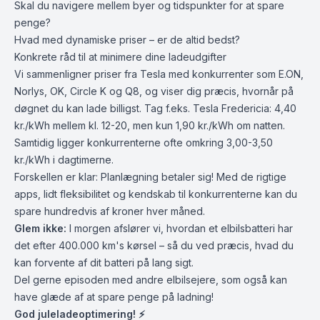
Skal du navigere mellem byer og tidspunkter for at spare
penge?
Hvad med dynamiske priser – er de altid bedst?
Konkrete råd til at minimere dine ladeudgifter
Vi sammenligner priser fra Tesla med konkurrenter som E.ON,
Norlys, OK, Circle K og Q8, og viser dig præcis, hvornår på
døgnet du kan lade billigst. Tag f.eks. Tesla Fredericia: 4,40
kr./kWh mellem kl. 12-20, men kun 1,90 kr./kWh om natten.
Samtidig ligger konkurrenterne ofte omkring 3,00-3,50
kr./kWh i dagtimerne.
Forskellen er klar: Planlægning betaler sig! Med de rigtige
apps, lidt fleksibilitet og kendskab til konkurrenterne kan du
spare hundredvis af kroner hver måned.
Glem ikke:
I morgen afslører vi, hvordan et elbilsbatteri har
det efter 400.000 km's kørsel – så du ved præcis, hvad du
kan forvente af dit batteri på lang sigt.
Del gerne episoden med andre elbilsejere, som også kan
have glæde af at spare penge på ladning!
God juleladeoptimering! ⚡