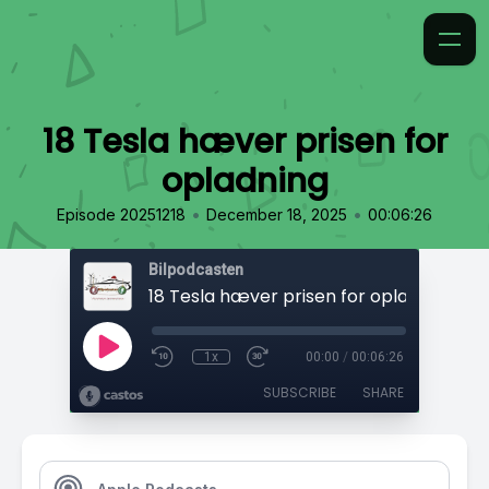
18 Tesla hæver prisen for
opladning
•
•
Episode 20251218
December 18, 2025
00:06:26
Bilpodcasten
18 Tesla hæver prisen for opladning
1x
00:00
/
00:06:26
SUBSCRIBE
SHARE