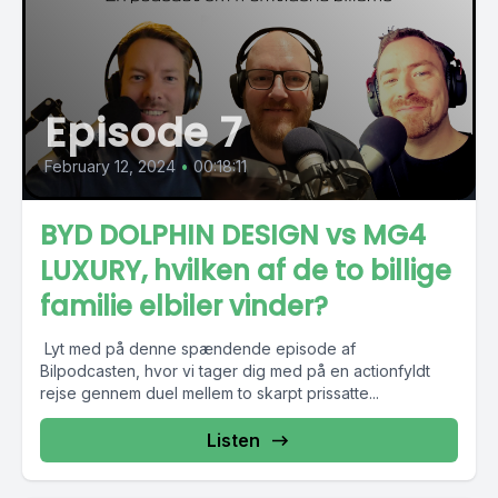
Episode 7
February 12, 2024
•
00:18:11
BYD DOLPHIN DESIGN vs MG4
LUXURY, hvilken af de to billige
familie elbiler vinder?
️ Lyt med på denne spændende episode af
Bilpodcasten, hvor vi tager dig med på en actionfyldt
rejse gennem duel mellem to skarpt prissatte...
Listen