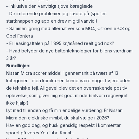
– inklusive den vanvittigt sjove køreglæde
- De irriterende problemer jeg stødte på (spoiler:
startknappen og app'en drev mig til vanvid!)
- Sammenligning med alternativer som MG4, Citroën e-C3 og
Opel Fontera
- Er leasingaftalen på 1.895 kr./måned reelt god nok?
- Hvad betyder de nye batteriteknologier for bilens værdi om
3 år?
Bundlinjen:
Nissan Micra scorer middel i gennemsnit på tværs af 13
kategorier – men karakteren kunne være noget højere uden
de tekniske fejl. Alligevel blev det en overraskende positiv
oplevelse, som giver mig et godt minde (selvom regnvejret
ikke hjalp!).
Lyt med til enden og få min endelige vurdering: Er Nissan
Micra den elektriske minibil, du skal vælge i 2026?
Hav en god dag, og husk gensidig respekt i kommentar
sporet på vores YouTube Kanal...