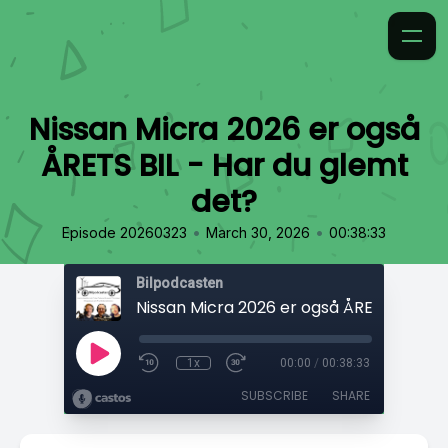
Nissan Micra 2026 er også
ÅRETS BIL - Har du glemt
det?
•
•
Episode 20260323
March 30, 2026
00:38:33
Bilpodcasten
1x
00:00
/
00:38:33
SUBSCRIBE
SHARE