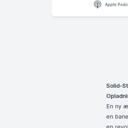
Apple Podc
Solid-S
Opladn
En ny æ
en baneb
en revo