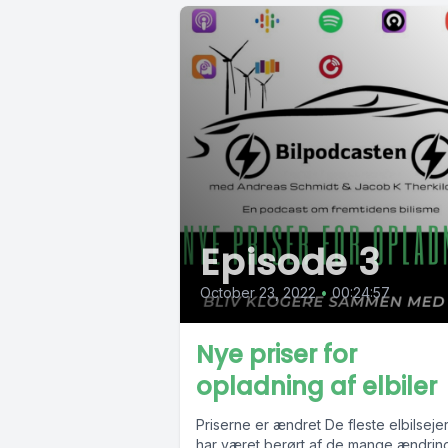
Episode 3
October 23, 2022
•
00:24:57
Nye priser for
opladning af elbiler
Priserne er ændret De fleste elbilseje
har været berørt af de mange ændrin