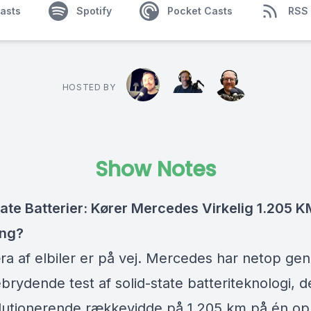
asts
Spotify
Pocket Casts
RSS
HOSTED BY
Show Notes
tate Batterier: Kører Mercedes Virkelig 1.205 
ing?
ra af elbiler er på vej. Mercedes har netop ge
rydende test af solid-state batteriteknologi, d
lutionerende rækkevidde på 1.205 km på én op