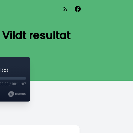
Vildt resultat
ltat
00:00
/
00:11:07