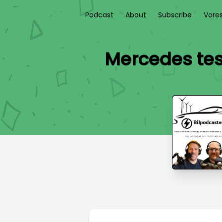
Podcast
About
Subscribe
Vore
Mercedes test