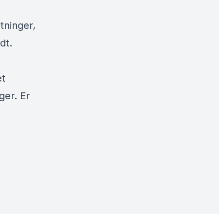
tninger,
dt.
et
ger. Er