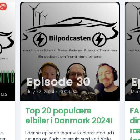
Episode 30
E
July 22, 2024
•
00:19:04
Mar
Top 20 populære
FA
elbiler i Danmark 2024!
di
ræ
re
I denne episode tager vi kontoret med ud i
ger
naturen og finder et smukt sted ved Vejle