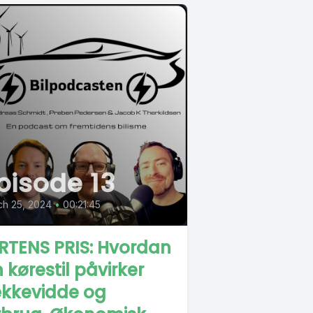
pisode 13
ch 25, 2024
•
00:21:45
RTENS PRIS: Hvordan
n kørestil påvirker
kkevidde og