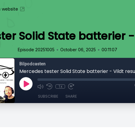
s website
er Solid State batterier - 
•
•
Episode 20251005
October 06, 2025
00:11:07
Bilpodcasten
Mercedes tester Solid State batterier - Vildt resu
1x
SUBSCRIBE
SHARE