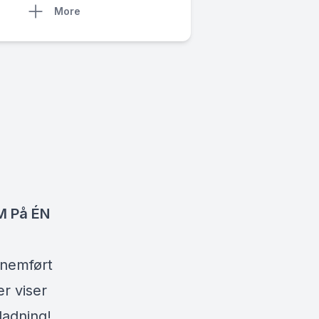
More
KM På ÉN
nnemført
er viser
ladning!