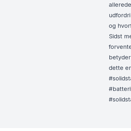
allerede
udfordr
og hvor
Sidst me
forvent
betyder
dette e
#solids
#batter
#solids