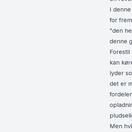
I denne
for frem
"den hel
denne g
Forestil
kan køre
lyder s
det er m
fordele
opladni
pludsel
Men hvis