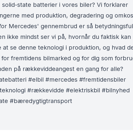
 solid-state batterier i vores biler? Vi forklarer
ingerne med produktion, degradering og omkos
for Mercedes' gennembrud er så betydningsful
n ikke mindst ser vi på, hvornår du faktisk kan
e at se denne teknologi i produktion, og hvad d
 for fremtidens bilmarked og for dig som forbru
nden på rækkeviddeangest en gang for alle?
tatebatteri #elbil #mercedes #fremtidensbiler
iteknologi #rækkevidde #elektriskbil #bilnyhed
tate #bæredygtigtransport