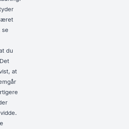
tyder
 været
t se
 at du
 Det
ist, at
nemgår
rtigere
der
vidde.
ke