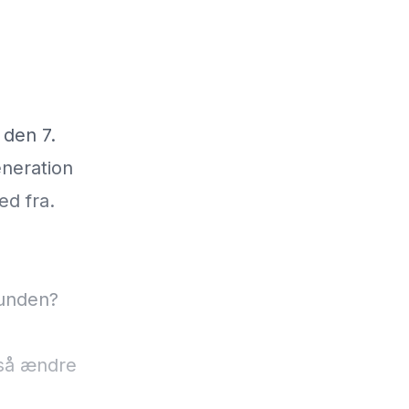
 den 7.
neration
ed fra.
bunden?
tså ændre