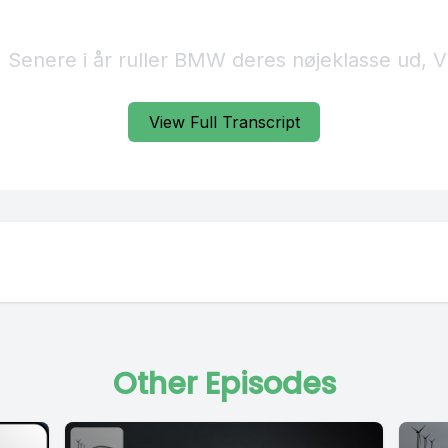
] Senere i år ruller BMW deres nøjeklasse ud, V
W iX3 på elbilsmæssen i Herning, hvor den ha
View Full Transcript
 premiere.
 Det er en ny generation af elbiler med et desi
d alt det gamle, som BMW består fra.
 Men det er ikke bare det ydre, der er forandre
Other Episodes
] Indvendigt gemmer sig en teknologisk revolut
nerations batteri er et batteri, som de selv ha