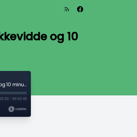
kkevidde og 10
07 - BMW's nye elbilbatteri: 600 km rækkevidde og 10 minutters opladning
00:00
/
00:03:43