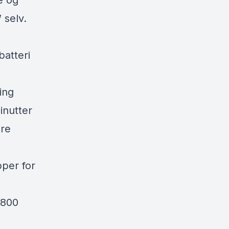
e og
 selv.
batteri
ing
inutter
ere
pper for
 800