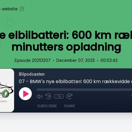
s website
e elbilbatteri: 600 km ræ
minutters opladning
•
•
Episode 20251207
December 07, 2025
00:03:43
Bilpodcasten
1x
SUBSCRIBE
SHARE