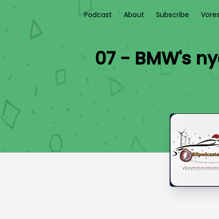
Podcast
About
Subscribe
Vore
07 - BMW's ny