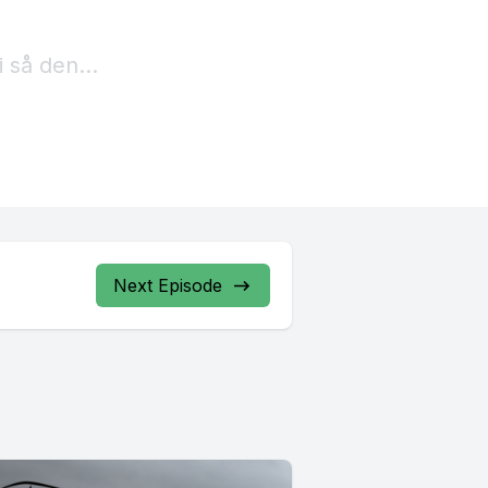
i så den
vde
gn, der
Next Episode
t.
ion.
r udviklet