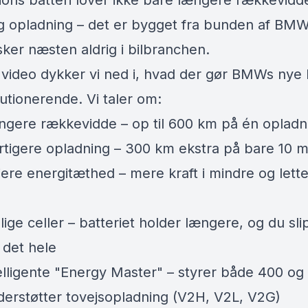
ions batteri lover ikke bare længere rækkevidd
ig opladning – det er bygget fra bunden af BMW
sker næsten aldrig i bilbranchen.
 video dykker vi ned i, hvad der gør BMWs nye 
utionerende. Vi taler om:
gere rækkevidde – op til 600 km på én opladn
tigere opladning – 300 km ekstra på bare 10 m
ere energitæthed – mere kraft i mindre og lett
lige celler – batteriet holder længere, og du sli
e det hele
elligente "Energy Master" – styrer både 400 og
nderstøtter tovejsopladning (V2H, V2L, V2G)