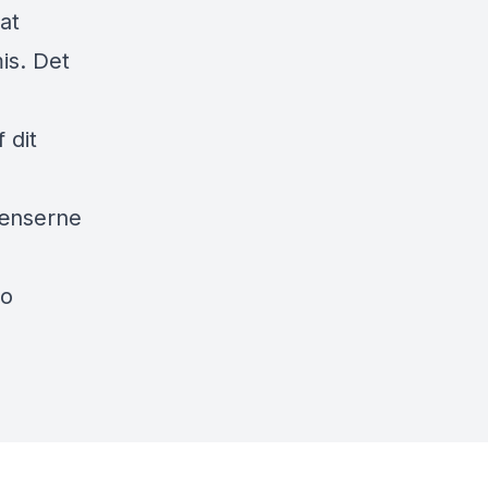
at
is. Det
 dit
rænserne
jo