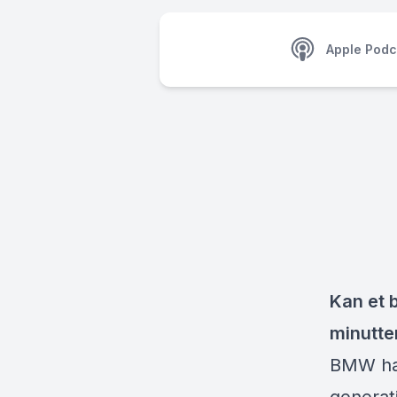
Apple Podc
Kan et b
minutte
BMW har