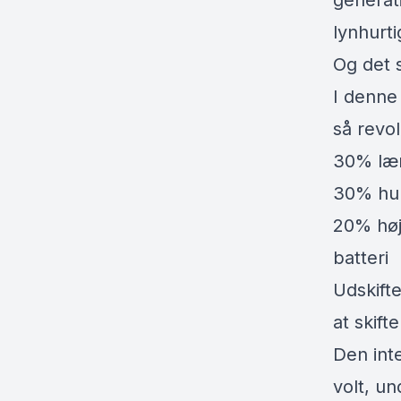
generat
lynhurt
Og det 
I denne
så revol
30% læn
30% hur
20% høj
batteri
Udskifte
at skift
Den int
volt, u