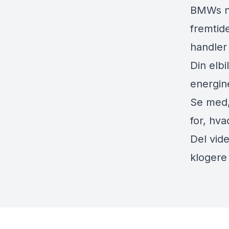
BMWs ny
fremtid
handler 
Din elbi
energin
Se med,
for, hva
Del vide
klogere