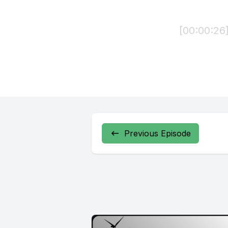
[00:00:26
første BM
Danmarks
[00:00:36]
bryder me
Previous Episode
[00:00:43]
[00:00:45
BMWs 6. ge