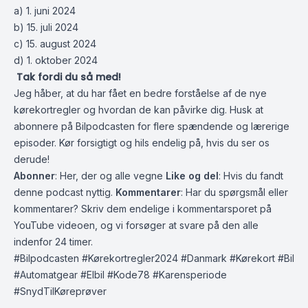
a) 1. juni 2024
b) 15. juli 2024
c) 15. august 2024
d) 1. oktober 2024
️
Tak fordi du så med!
Jeg håber, at du har fået en bedre forståelse af de nye
kørekortregler og hvordan de kan påvirke dig. Husk at
abonnere på Bilpodcasten for flere spændende og lærerige
episoder. Kør forsigtigt og hils endelig på, hvis du ser os
derude!
Abonner
: Her, der og alle vegne
Like og del
: Hvis du fandt
denne podcast nyttig.
Kommentarer
: Har du spørgsmål eller
kommentarer? Skriv dem endelige i kommentarsporet på
YouTube videoen, og vi forsøger at svare på den alle
indenfor 24 timer.
#Bilpodcasten #Kørekortregler2024 #Danmark #Kørekort #Bil
#Automatgear #Elbil #Kode78 #Karensperiode
#SnydTilKøreprøver