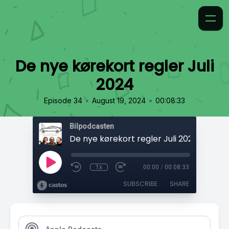
De nye kørekort regler Juli
2024
•
•
Episode 34
August 19, 2024
00:08:33
Bilpodcasten
De nye kørekort regler Juli 2024
1x
00:00
/
00:08:33
SUBSCRIBE
SHARE