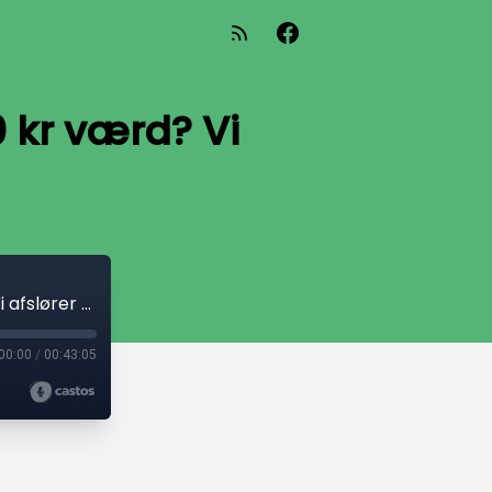
 kr værd? Vi
BMW iX Xdrive60 Test: Er den 850.000 kr værd? Vi afslører sandheden! ⚡
00:00
/
00:43:05