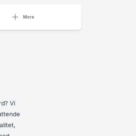
More
rd? Vi
attende
litet,