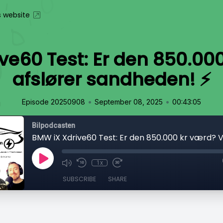
s website
ve60 Test: Er den 850.000
afslører sandheden! ⚡
•
•
Episode 20250908
September 08, 2025
00:43:05
Bilpodcasten
1x
SUBSCRIBE
SHARE