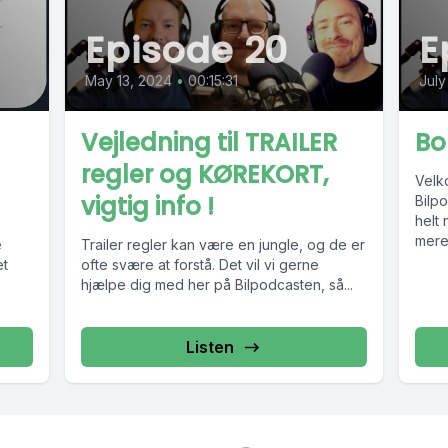
Episode 20
E
May 13, 2024
•
00:15:31
July
Vejledning til TRAILER
Bo
regler og KØREKORT,
Velk
vigtig info !
Bilpo
helt 
mere
e
Trailer regler kan være en jungle, og de er
et
ofte svære at forstå. Det vil vi gerne
hjælpe dig med her på Bilpodcasten, så...
Listen