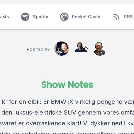
asts
Spotify
Pocket Casts
RSS
HOSTED BY
Show Notes
 kr for en elbil: Er BMW iX virkelig pengene væ
t den luksus-elektriske SUV gennem vores omf
svaret er overraskende klart! Vi dykker ned i kva