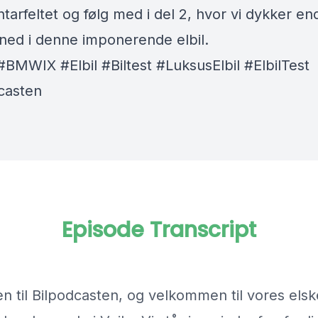
arfeltet og følg med i del 2, hvor vi dykker en
ned i denne imponerende elbil.
MWIX #Elbil #Biltest #LuksusElbil #ElbilTest
casten
Episode Transcript