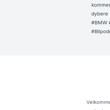
komment
dybere 
#BMW #B
#Bilpod