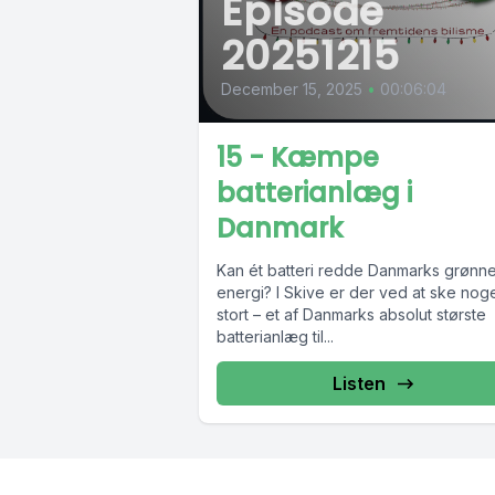
Episode
20251215
December 15, 2025
•
00:06:04
15 - Kæmpe
batterianlæg i
Danmark
Kan ét batteri redde Danmarks grønn
energi? I Skive er der ved at ske nog
stort – et af Danmarks absolut største
batterianlæg til...
Listen