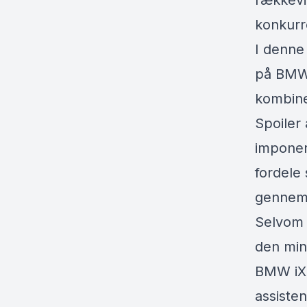
rækkevi
konkurr
I denne
på BMW 
kombine
Spoiler
imponer
fordele
gennemt
Selvom 
den min
BMW iX 
assisten