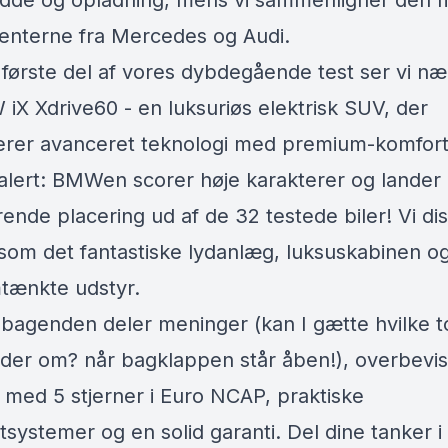
dde og opladning, mens vi sammenligner den 
enterne fra Mercedes og Audi.
 første del af vores dybdegående test ser vi n
iX Xdrive60 - en luksuriøs elektrisk SUV, der
rer avanceret teknologi med premium-komfort
 alert: BMWen scorer høje karakterer og lander
ende placering ud af de 32 testede biler! Vi di
 som det fantastiske lydanlæg, luksuskabinen o
ænkte udstyr.
bagenden deler meninger (kan I gætte hvilke to
der om? når bagklappen står åben!), overbevis
med 5 stjerner i Euro NCAP, praktiske
tsystemer og en solid garanti. Del dine tanker i