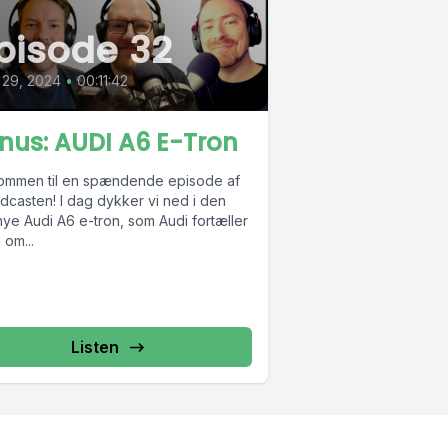
pisode 32
 29, 2024
•
00:11:42
nus: AUDI A6 E-Tron
ommen til en spændende episode af
dcasten! I dag dykker vi ned i den
nye Audi A6 e-tron, som Audi fortæller
 om...
Listen