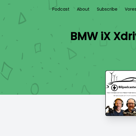
Podcast
About
Subscribe
Vore
BMW iX Xdri