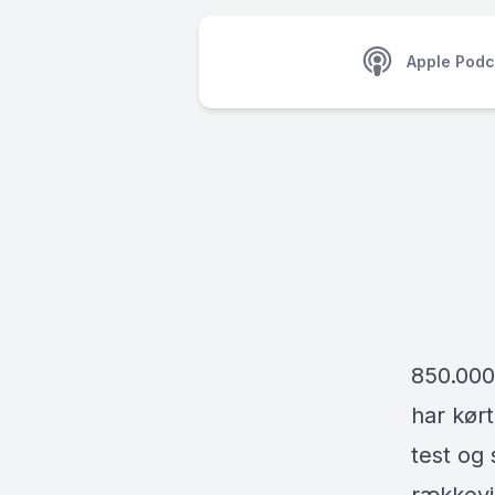
Apple Podc
850.000
har kør
test og 