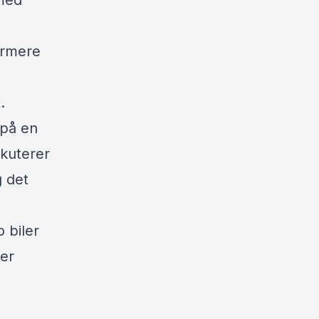
med
ærmere
.
 på en
skuterer
g det
 biler
er