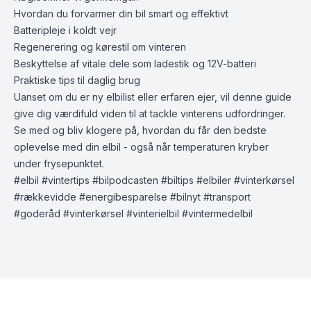
Hvordan du forvarmer din bil smart og effektivt
Batteripleje i koldt vejr
Regenerering og kørestil om vinteren
Beskyttelse af vitale dele som ladestik og 12V-batteri
Praktiske tips til daglig brug
Uanset om du er ny elbilist eller erfaren ejer, vil denne guide
give dig værdifuld viden til at tackle vinterens udfordringer.
Se med og bliv klogere på, hvordan du får den bedste
oplevelse med din elbil - også når temperaturen kryber
under frysepunktet.
#elbil #vintertips #bilpodcasten #biltips #elbiler #vinterkørsel
#rækkevidde #energibesparelse #bilnyt #transport
#goderåd #vinterkørsel #vinterielbil #vintermedelbil