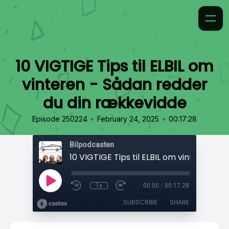
10 VIGTIGE Tips til ELBIL om
vinteren - Sådan redder
du din rækkevidde
•
•
Episode 250224
February 24, 2025
00:17:28
Bilpodcasten
1x
00:00
/
00:17:28
SUBSCRIBE
SHARE