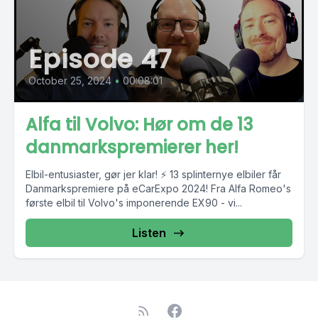
Episode 47
October 25, 2024
•
00:08:01
Alfa til Volvo: Hør om de 13
danmarkspremierer her!
Elbil-entusiaster, gør jer klar! ⚡ 13 splinternye elbiler får
Danmarkspremiere på eCarExpo 2024! Fra Alfa Romeo's
første elbil til Volvo's imponerende EX90 - vi...
Listen