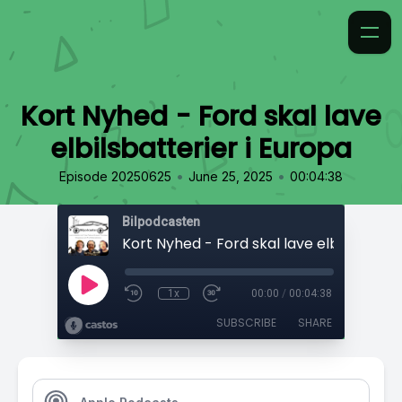
Kort Nyhed - Ford skal lave
elbilsbatterier i Europa
•
•
Episode 20250625
June 25, 2025
00:04:38
Bilpodcasten
1x
00:00
/
00:04:38
SUBSCRIBE
SHARE