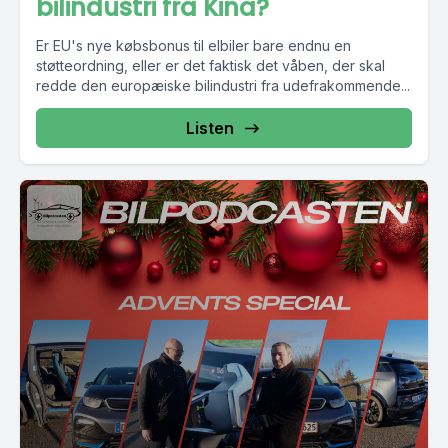
bilindustri fra Kina?
som skal bruges til alle de her sjældne stoffer, som der skal
Er EU's nye købsbonus til elbiler bare endnu en
bruges til batterier osv., magnet og hvad der ellers ikke
støtteordning, eller er det faktisk det våben, der skal
findes.
redde den europæiske bilindustri fra udefrakommende...
Og det er altså et stort problem, at der sidder Kina bare på
over 90 procent af verdensmarkedet. Så de har altså en stor
Listen
leverage, som man skal være nervøs for fremadrettet, sådan
som verden udspiller sig i de her dage. Ja, det er helt sikkert.
Men der er i hvert fald forhåbninger og godt nyt på vej her
fra bilproducenterne i Europa. Men det var en hurtig og kort
nyhed her fra Bilpodcasten. Tusind tak, fordi I så med her fra