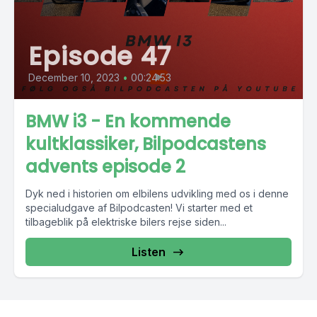
Episode 47
December 10, 2023
•
00:24:53
BMW i3 - En kommende
kultklassiker, Bilpodcastens
advents episode 2
Dyk ned i historien om elbilens udvikling med os i denne
specialudgave af Bilpodcasten! Vi starter med et
tilbageblik på elektriske bilers rejse siden...
Listen