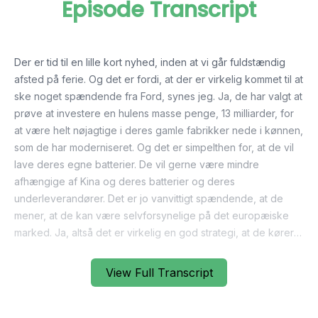
Episode Transcript
Der er tid til en lille kort nyhed, inden at vi går fuldstændig
afsted på ferie. Og det er fordi, at der er virkelig kommet til at
ske noget spændende fra Ford, synes jeg. Ja, de har valgt at
prøve at investere en hulens masse penge, 13 milliarder, for
at være helt nøjagtige i deres gamle fabrikker nede i kønnen,
som de har moderniseret. Og det er simpelthen for, at de vil
lave deres egne batterier. De vil gerne være mindre
afhængige af Kina og deres batterier og deres
underleverandører. Det er jo vanvittigt spændende, at de
mener, at de kan være selvforsynelige på det europæiske
marked. Ja, altså det er virkelig en god strategi, at de kører
der. Og det er også en nødvendig strategi, fordi ellers så
bliver man altså løbende over enden af det kinesiske
View Full Transcript
marked, eller de kinesiske producenter, for de har altså bare
nogle muligheder, at de ikke har. Der har også været et andet
pressemøde, hvor Ford blandt andet fortæller, at de