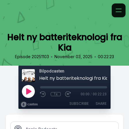
Helt ny batteriteknologi fra
Kia
•
•
Episode 20251103
November 03, 2025
00:22:23
Bilpodcasten
Helt ny batteriteknologi fra Kia
1x
00:00
/
00:22:23
SUBSCRIBE
SHARE