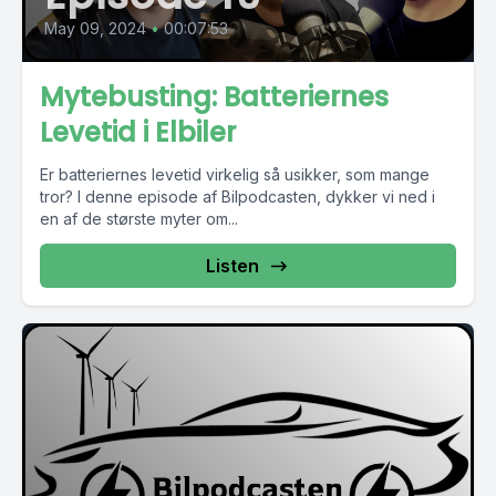
May 09, 2024
•
00:07:53
Mytebusting: Batteriernes
Levetid i Elbiler
Er batteriernes levetid virkelig så usikker, som mange
tror? I denne episode af Bilpodcasten, dykker vi ned i
en af de største myter om...
Listen