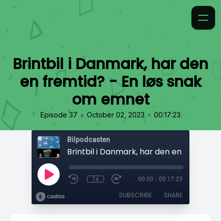
Brintbil i Danmark, har den
en fremtid? - En løs snak
om emnet
•
•
Episode 37
October 02, 2023
00:17:23
Bilpodcasten
1x
00:00
/
00:17:23
SUBSCRIBE
SHARE