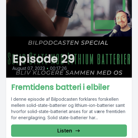
Episode 29
August 07, 2023
•
00:17:26
Fremtidens batteri i elbiler
I denne episode af Bilpodcasten forklares forskellen
mellem solid-state-batterier og lithium-ion-batterier samt
hvorfor solid-state-batteriet anses for at være fremtiden
for energilagring. Solid state-batterier har...
Listen