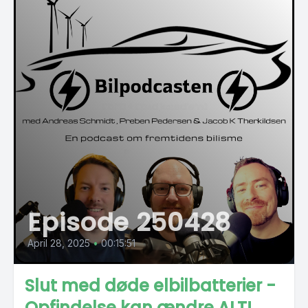
Episode 250428
April 28, 2025
•
00:15:51
Slut med døde elbilbatterier -
Opfindelse kan ændre ALT!