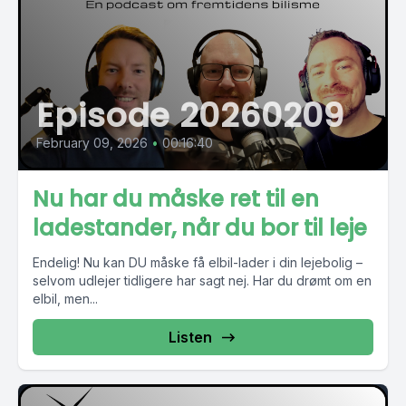
Episode 20260209
February 09, 2026
•
00:16:40
Nu har du måske ret til en
ladestander, når du bor til leje
Endelig! Nu kan DU måske få elbil-lader i din lejebolig –
selvom udlejer tidligere har sagt nej. Har du drømt om en
elbil, men...
Listen