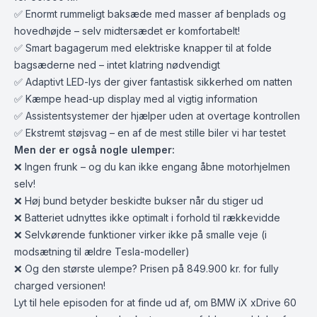
✅ Enormt rummeligt baksæde med masser af benplads og
hovedhøjde – selv midtersædet er komfortabelt!
✅ Smart bagagerum med elektriske knapper til at folde
bagsæderne ned – intet klatring nødvendigt
✅ Adaptivt LED-lys der giver fantastisk sikkerhed om natten
✅ Kæmpe head-up display med al vigtig information
✅ Assistentsystemer der hjælper uden at overtage kontrollen
✅ Ekstremt støjsvag – en af de mest stille biler vi har testet
Men der er også nogle ulemper:
❌ Ingen frunk – og du kan ikke engang åbne motorhjelmen
selv!
❌ Høj bund betyder beskidte bukser når du stiger ud
❌ Batteriet udnyttes ikke optimalt i forhold til rækkevidde
❌ Selvkørende funktioner virker ikke på smalle veje (i
modsætning til ældre Tesla-modeller)
❌ Og den største ulempe? Prisen på 849.900 kr. for fully
charged versionen!
Lyt til hele episoden for at finde ud af, om BMW iX xDrive 60