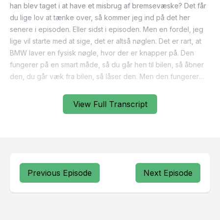
View Full Transcript
Previous Episode
Next Episode