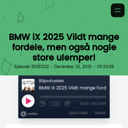
BMW iX 2025 Vildt mange
fordele, men også nogle
store ulemper!
•
•
Episode 20251222
December 22, 2025
00:23:09
Bilpodcasten
1x
00:00
/
00:23:09
SUBSCRIBE
SHARE