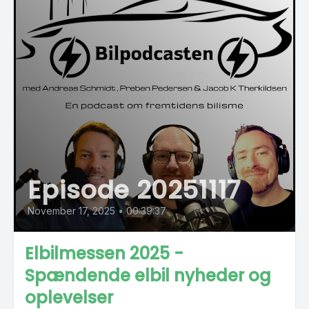
Episode 20251117
November 17, 2025
•
00:39:37
Elbilmessen 2025 -
Spændende elbil nyheder og
oplevelser