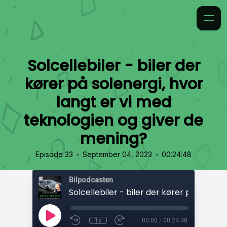
Solcellebiler - biler der
kører på solenergi, hvor
langt er vi med
teknologien og giver de
mening?
•
•
Episode 33
September 04, 2023
00:24:48
Bilpodcasten
1x
00:00
/
00:24:48