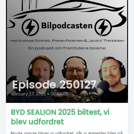
Episode 250127
January 27, 2025
•
00:37:05
BYD SEALION 2025 biltest, vi
blev udfordret
Nogle gange bliver vi udfordret, når vi anmelder biler på