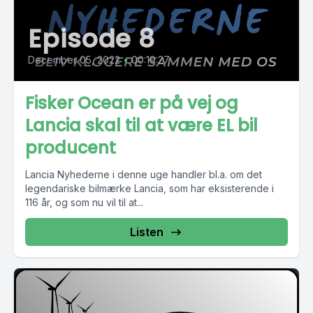
Episode 8
December 05, 2022
•
00:19:27
Fisker Ocean er på vej og
Lancia skal til at være EL bil
producent
Lancia Nyhederne i denne uge handler bl.a. om det
legendariske bilmærke Lancia, som har eksisterende i
116 år, og som nu vil til at...
Listen