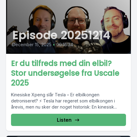
Episode 20251214
December 15, 2025
•
00:16:34
Er du tilfreds med din elbil?
Stor undersøgelse fra Uscale
2025
Kinesiske Xpeng slår Tesla – Er elbilkongen
detroniseret? ⚡ Tesla har regeret som elbilkongen i
årevis, men nu sker der noget historisk: En kinesisk...
Listen