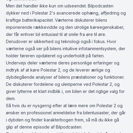
Men det handler ikke kun om udseendet. Bilpodcasten
dykker ned i Polestar 2's avancerede ophæng, affjedring og
kraftige batterikapacitet. Værterne diskuterer bilens
imponerende rækkevidde og den utrolige køreegenskaber,
der får enhver bil entusiast til at smile fra øre til øre.
Derudover er sikkerhed og teknologi også i fokus. Hvor
værterne også ser på bilens intuitive infotainmentsystem, der
holder føreren opdateret og underholdt på farten.
Undervejs deler værterne deres personlige erfaringer og
indtryk af at køre Polestar 2, og de leverer ærlige og
dybdegående analyser af bilens præstationer og funktioner.
De diskuterer fordelene og ulemperne ved Polestar 2, og
giver lytterne et klart indblik i, om bilen er det rigtige valg for
dem.
Så hvis du er nysgerrig efter at lære mere om Polestar 2 og
ønsker en professionel anmeldelse fra bilentusiaster, der går
i dybden og finder karakterbogen frem, så må du ikke gå
glip af denne episode af Bilpodcasten.