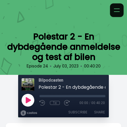
Polestar 2 - En
dybdegående anmeldelse
og test af bilen
•
•
Episode 24
July 03, 2023
00:40:20
Bilpodcasten
1x
00:00
/
00:40:20
SUBSCRIBE
SHARE