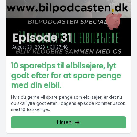
Episode 31
August 20, 2023
•
00:27:48
10 sparetips til elbilsejere, lyt
godt efter for at spare penge
med din elbil.
Hvis du gerne vil spare penge som elbilsejer, er det nu
du skal lytte godt efter. I dagens episode kommer Jacob
med 10 forskellige...
Listen