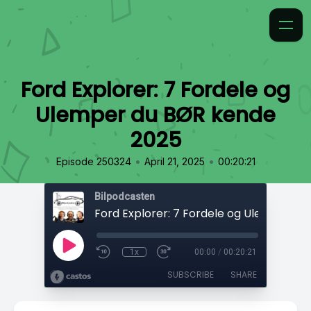
Ford Explorer: 7 Fordele og
Ulemper du BØR kende
2025
•
•
Episode 250324
April 21, 2025
00:20:21
Bilpodcasten
1x
00:00
/
00:20:21
SUBSCRIBE
SHARE