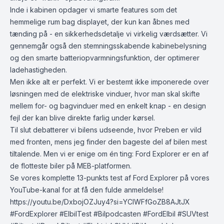
Inde i kabinen opdager vi smarte features som det
hemmelige rum bag displayet, der kun kan åbnes med
tænding på - en sikkerhedsdetalje vi virkelig værdsætter. Vi
gennemgår også den stemningsskabende kabinebelysning
og den smarte batteriopvarmningsfunktion, der optimerer
ladehastigheden.
Men ikke alt er perfekt. Vi er bestemt ikke imponerede over
løsningen med de elektriske vinduer, hvor man skal skifte
mellem for- og bagvinduer med en enkelt knap - en design
fejl der kan blive direkte farlig under kørsel.
Til slut debatterer vi bilens udseende, hvor Preben er vild
med fronten, mens jeg finder den bageste del af bilen mest
tiltalende. Men vi er enige om én ting: Ford Explorer er en af
de flotteste biler på MEB-platformen.
Se vores komplette 13-punkts test af Ford Explorer på vores
YouTube-kanal for at få den fulde anmeldelse!
https://youtu.be/DxbojOZJuy4?si=YCIWFfGoZB8AJtJX
#FordExplorer #ElbilTest #Bilpodcasten #FordElbil #SUVtest