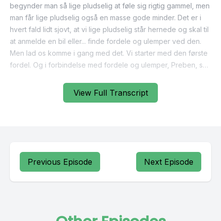
View Full Transcript
Previous Episode
Next Episode