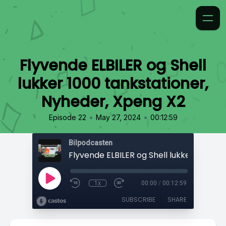
Flyvende ELBILER og Shell
lukker 1000 tankstationer,
Nyheder, Xpeng X2
•
•
Episode 22
May 27, 2024
00:12:59
Bilpodcasten
1x
00:00
/
00:12:59
SUBSCRIBE
SHARE