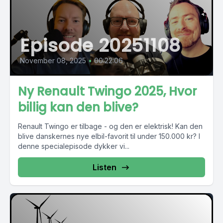
Episode 20251108
November 08, 2025
•
00:22:06
Ny Renault Twingo 2025, Hvor
billig kan den blive?
Renault Twingo er tilbage - og den er elektrisk! Kan den
blive danskernes nye elbil-favorit til under 150.000 kr? I
denne specialepisode dykker vi...
Listen