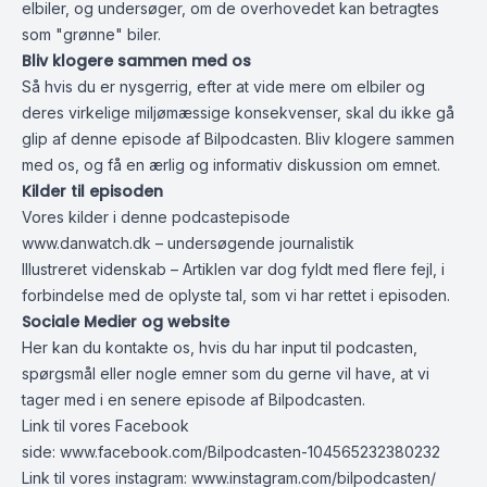
elbiler, og undersøger, om de overhovedet kan betragtes
som "grønne" biler.
Bliv klogere sammen med os
Så hvis du er nysgerrig, efter at vide mere om elbiler og
deres virkelige miljømæssige konsekvenser, skal du ikke gå
glip af denne episode af Bilpodcasten. Bliv klogere sammen
med os, og få en ærlig og informativ diskussion om emnet.
Kilder til episoden
Vores kilder i denne podcastepisode
www.danwatch.dk
– undersøgende journalistik
Illustreret videnskab – Artiklen var dog fyldt med flere fejl, i
forbindelse med de oplyste tal, som vi har rettet i episoden.
Sociale Medier og website
Her kan du kontakte os, hvis du har input til podcasten,
spørgsmål eller nogle emner som du gerne vil have, at vi
tager med i en senere episode af Bilpodcasten.
Link til vores Facebook
side:
www.facebook.com/Bilpodcasten-104565232380232
Link til vores instagram:
www.instagram.com/bilpodcasten/