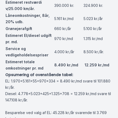
Estimeret restværdi
390.000 kr.
324.900 kr.
v/25.000 km/år.
Låneomkostninger, 8år,
5.161 kr./md
5.023 kr./år
20% udb.
Grønejerafgift
660 kr./år
5.100 kr./år
Estimeret El/diesel udgift
970 kr./md
1.315 kr./md
pr. md.
Service og
4.000 kr./år
8.500 kr./år.
vedligeholdelsespriser
Estimeret totale
8.490 kr./md
12.259 kr./md
omkostninger pr. md
Opsumering af ovenstående tabel:
EL: 1.970+5.161+55+970+334 = 8.490 kr./md svare til 101.880
kr./år.
Diesel: 4.778+5.023+425+1.325+708 = 12.259 kr./md svare til
147.108 kr./år.
Besparelse ved valg af EL: 45.228 kr./år svarende til 3.769