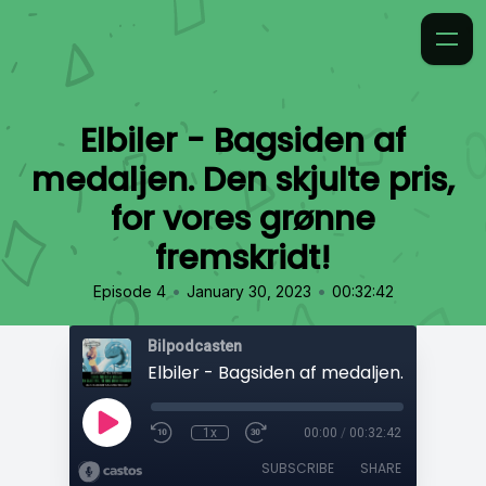
Elbiler - Bagsiden af
medaljen. Den skjulte pris,
for vores grønne
fremskridt!
•
•
Episode 4
January 30, 2023
00:32:42
Bilpodcasten
1x
00:00
/
00:32:42
SUBSCRIBE
SHARE