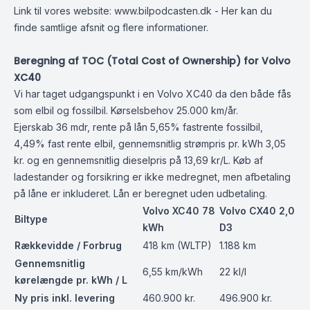
Link til vores website:
www.bilpodcasten.dk
- Her kan du
finde samtlige afsnit og flere informationer.
Beregning af TOC (Total Cost of Ownership) for Volvo
XC40
Vi har taget udgangspunkt i en Volvo XC40 da den både fås
som elbil og fossilbil. Kørselsbehov 25.000 km/år.
Ejerskab 36 mdr, rente på lån 5,65% fastrente fossilbil,
4,49% fast rente elbil, gennemsnitlig strømpris pr. kWh 3,05
kr. og en gennemsnitlig dieselpris på 13,69 kr/L. Køb af
ladestander og forsikring er ikke medregnet, men afbetaling
på låne er inkluderet. Lån er beregnet uden udbetaling.
Volvo XC40 78
Volvo CX40 2,0
Biltype
kWh
D3
Rækkevidde / Forbrug
418 km (WLTP)
1.188 km
Gennemsnitlig
6,55 km/kWh
22 kl/l
kørelængde pr. kWh / L
Ny pris inkl. levering
460.900 kr.
496.900 kr.