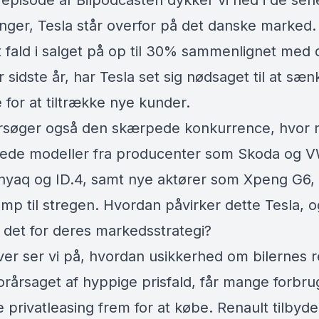
 episode af Bilpodcasten dykker vi ned i de sen
inger, Tesla står overfor på det danske marked
 fald i salget på op til 30% sammenlignet med 
 sidste år, har Tesla set sig nødsaget til at sæn
 for at tiltrække nye kunder.
rsøger også den skærpede konkurrence, hvor 
ede modeller fra producenter som Skoda og 
nyaq og ID.4, samt nye aktører som Xpeng G6, 
amp til stregen. Hvordan påvirker dette Tesla, 
 det for deres markedsstrategi?
er ser vi på, hvordan usikkerhed om bilernes r
orårsaget af hyppige prisfald, får mange forbrug
 privatleasing frem for at købe. Renault tilbyde