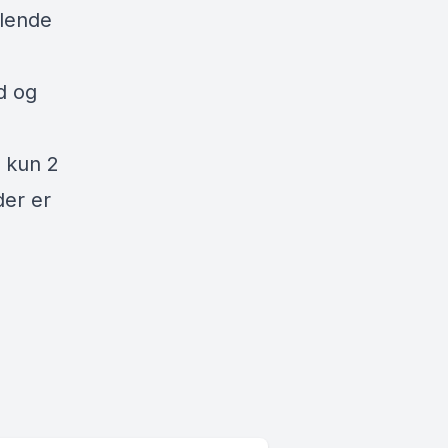
alende
d og
i kun 2
der er