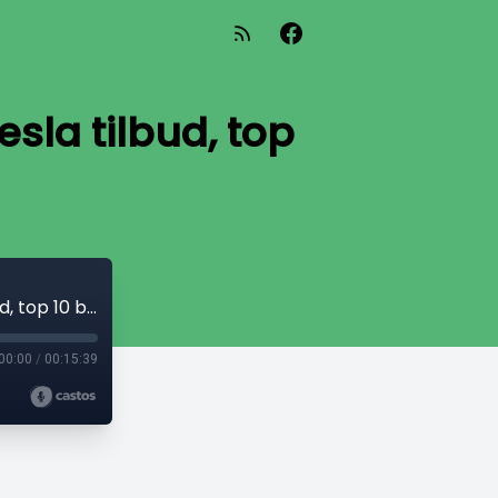
esla tilbud, top
Elbilen overhaler brændstof bilen, Nyt Tesla tilbud, top 10 biler i Danmark
00:00
/
00:15:39