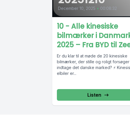
December 10, 2025
•
00:08:32
10 - Alle kinesiske
bilmærker i Danmar
2025 – Fra BYD til Ze
Er du klar til at møde de 20 kinesiske
bilmærker, der stille og roligt forsøger
indtage det danske marked? ⚡ Kinesi
elbiler er...
Listen