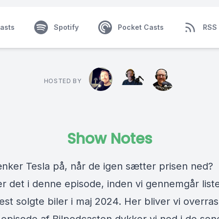
asts
Spotify
Pocket Casts
RSS
HOSTED BY
Show Notes
nker Tesla på, når de igen sætter prisen ned?
ter det i denne episode, inden vi gennemgår lis
st solgte biler i maj 2024. Her bliver vi overras