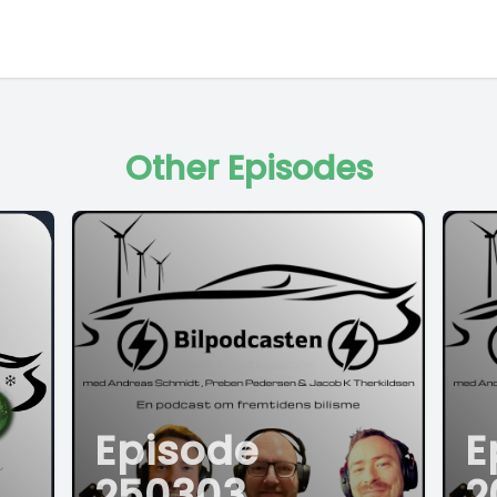
Other Episodes
Episode
E
250303
2