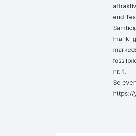
attrakti
end Tesl
Samtidig
Frankrig
markedsa
fossilbi
nr. 1.
Se even
https:/