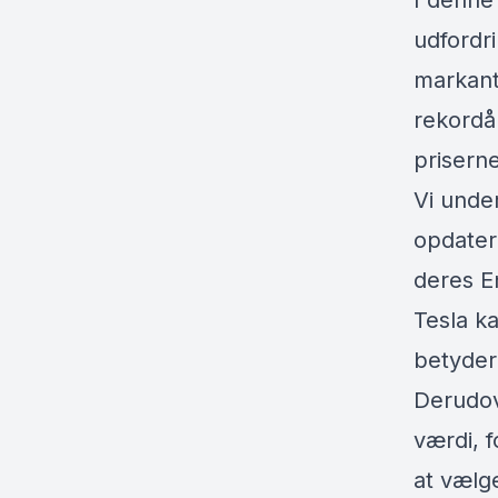
I denne
udfordr
markant
rekordår
priserne
Vi unde
opdater
deres E
Tesla k
betyder
Derudov
værdi, f
at vælge