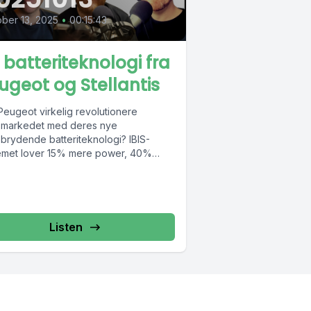
ber 13, 2025
•
00:15:43
 batteriteknologi fra
ugeot og Stellantis
Peugeot virkelig revolutionere
lsmarkedet med deres nye
brydende batteriteknologi? IBIS-
emet lover 15% mere power, 40%
igere opladning og 10% vægtreduktion
 holder...
Listen