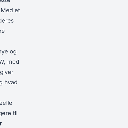
este
. Med et
deres
ke
nye og
VW, med
giver
og hvad
eelle
ere til
r