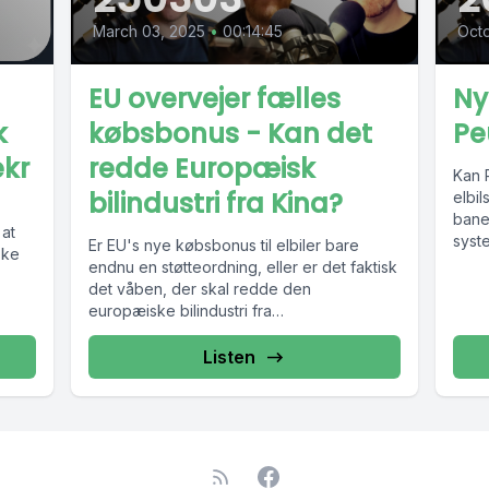
March 03, 2025
•
00:14:45
Octo
EU overvejer fælles
Ny
k
købsbonus - Kan det
Pe
ekr
redde Europæisk
Kan 
bilindustri fra Kina?
elbi
bane
 at
syst
Er EU's nye købsbonus til elbiler bare
ske
hurt
endnu en støtteordning, eller er det faktisk
- men
det våben, der skal redde den
europæiske bilindustri fra
udefrakommende...
Listen