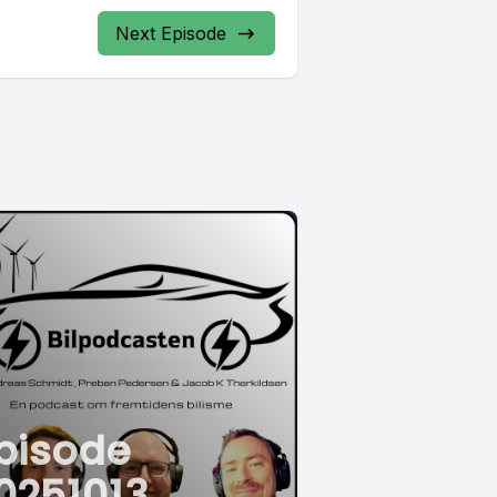
Next Episode
pisode
0251013