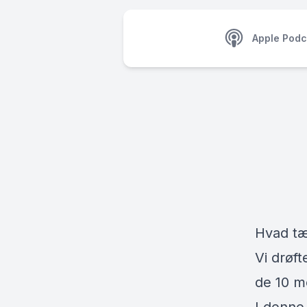
Apple Podc
Hvad tæ
Vi drøf
de 10 me