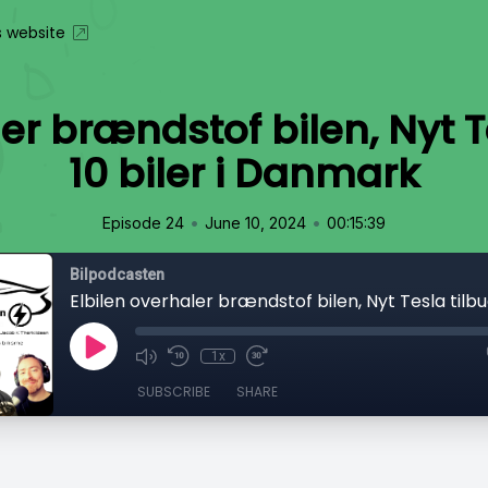
s website
er brændstof bilen, Nyt T
10 biler i Danmark
•
•
Episode 24
June 10, 2024
00:15:39
Bilpodcasten
1x
SUBSCRIBE
SHARE