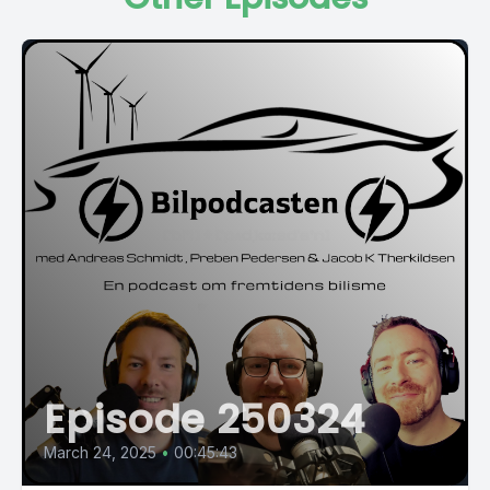
Episode 250324
March 24, 2025
•
00:45:43