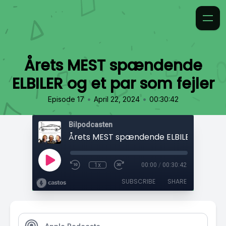
Årets MEST spændende
ELBILER og et par som fejler
•
•
Episode 17
April 22, 2024
00:30:42
Bilpodcasten
1x
00:00
/
00:30:42
SUBSCRIBE
SHARE