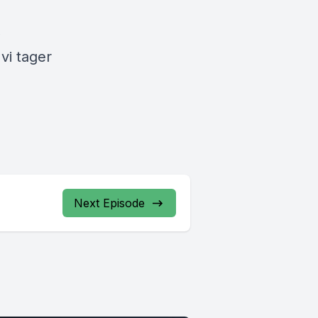
,
vi tager
Next Episode