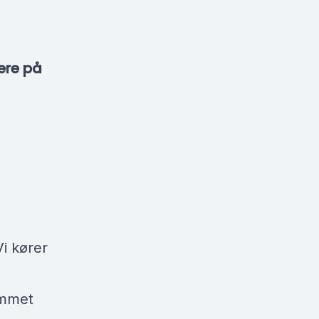
ere på
i kører
ommet