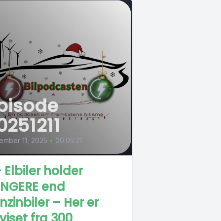
pisode
0251211
ember 11, 2025
•
00:05:21
- Elbiler holder
NGERE end
nzinbiler – Her er
viset fra 300