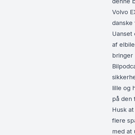
denne bi
Volvo E
danske v
Uanset o
af elbil
bringer 
Bilpodc
sikkerh
lille og
på den 
Husk at
flere s
med at 