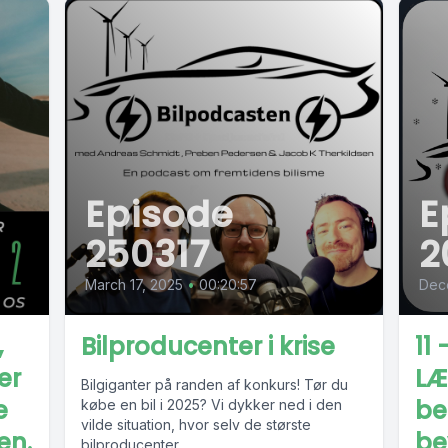
Episode
E
250317
2
March 17, 2025
•
00:20:57
Dec
,
Bilproducenter i krise
11 
er
LÆ
Bilgiganter på randen af konkurs! Tør du
e
be
købe en bil i 2025? Vi dykker ned i den
vilde situation, hvor selv de største
en.
be
bilproducenter...