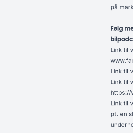
på marke
Følg me
bilpodc
Link til
www.fa
Link ti
Link til
https:/
Link ti
pt. en s
underho