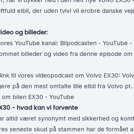
r, når vi dykker ned i den helt nye Volvo EX30 - 
tfuld elbil, der uden tvivl vil erobre danske vej
 video og billeder:
l vores YouTube kanal:
Bilpodcasten - YouTube
- 
ommet billeder og video fra denne episode om
 link til vores videopodcast om Volvo EX30:
Vol
gere på den mest omtalte lille elbil fra Volvo pt.
 om bilen EX30 - YouTube
X30 - hvad kan vi forvente
ar altid været synonymt med sikkerhed og komf
es seneste skud på stammen har de formået a