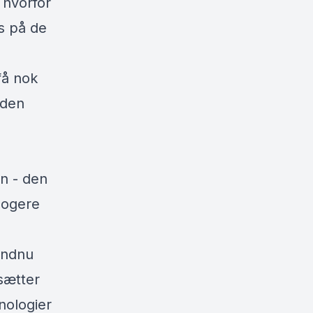
 hvorfor
s på de
få nok
iden
n - den
klogere
endnu
sætter
nologier