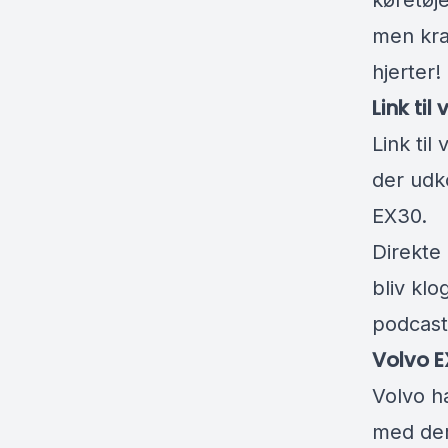
køretøje
men kraf
hjerter!
Link til
Link ti
der udk
EX30.
Direkte
bliv klo
podcast
Volvo E
Volvo h
med der