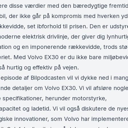
re disse værdier med den bæredygtige fremti
lbil, der ikke går på kompromis med hverken y
kkevidde, set ibforhold til prisen. Den er udsty
derne elektrisk drivlinje, der giver dig lynhurti
ation og en imponerende rækkevidde, trods stø
eriet. Med Volvo EX30 er du ikke bare miljøbevi
å hurtig og effektiv på vejen.
 episode af Bilpodcasten vil vi dykke ned i man
de detaljer om Volvo EX30. Vi vil afsløre nogle
e specifikationer, herunder motorstyrke,
apacitet og ladetid. Vi vil også diskutere de nye
giske innovationer, som Volvo har implementere