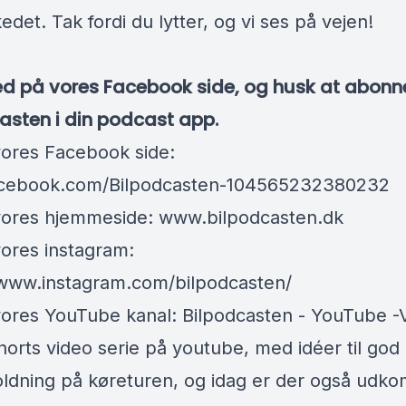
det. Tak fordi du lytter, og vi ses på vejen!
d på vores Facebook side, og husk at abonn
asten i din podcast app.
 vores Facebook side:
cebook.com/Bilpodcasten-104565232380232
l vores hjemmeside:
www.bilpodcasten.dk
 vores instagram:
/www.instagram.com/bilpodcasten/
l vores YouTube kanal:
Bilpodcasten - YouTube
-V
horts video serie på youtube, med idéer til god
ldning på køreturen, og idag er der også udk