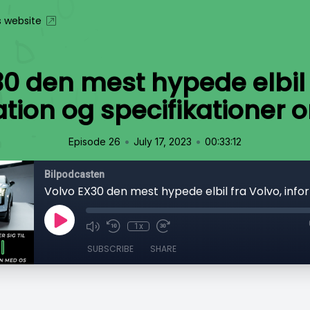
s website
0 den mest hypede elbil 
tion og specifikationer 
•
•
Episode 26
July 17, 2023
00:33:12
Bilpodcasten
1x
SUBSCRIBE
SHARE