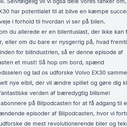
l. Selvfølgelig vil vi også dele vores tanker om,
X30 har potentialet til at blive en kæmpe succe
eje i forhold til hvordan vi ser på bilen.
m du allerede er en bilentusiast, der ikke kan 
er, eller om du bare er nysgerrig på, hvad fremt
inden for bilindustrien, så er denne episode af
asten et must! Så hop om bord, spænd
edsselen og lad os udforske Volvo EX30 samme
 helt nye elbil, der vil ændre spillet og gøre dig 
fantastiske verden af bæredygtig bilisme!
 abonnere på Bilpodcasten for at få adgang til 
pændende episoder af Bilpodcasten, hvor vi fort
udforske de mest revolutionerende biler og tek