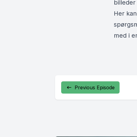
billede
Her kan 
spørgsm
med i e
Previous Episode