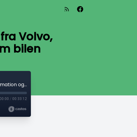
fra Volvo,
om bilen
Volvo EX30 den mest hypede elbil fra Volvo, information og specifikationer om bilen
00:00
/
00:33:12