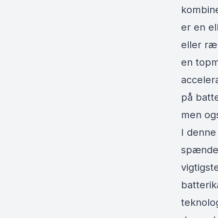
kombine
er en e
eller ræ
en topmo
acceler
på batt
men ogs
I denne
spænden
vigtigst
batterik
teknolo