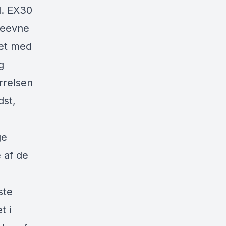
d. EX30
deevne
ret med
g
rrelsen
dst,
ge
 af de
ste
t i