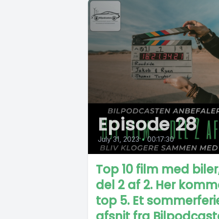
Episode 28
July 31, 2023
•
00:17:30
Top 10 film med biler
del 2 af 2. Her komm
top 5. Et sommerferi
afsnit fra Bilpodcast