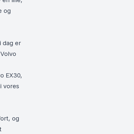
en lille,
e og
i dag er
 Volvo
vo EX30,
 i vores
ort, og
t