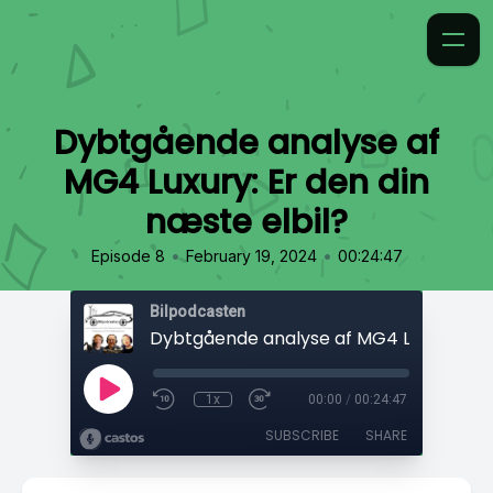
Dybtgående analyse af
MG4 Luxury: Er den din
næste elbil?
•
•
Episode 8
February 19, 2024
00:24:47
Bilpodcasten
1x
00:00
/
00:24:47
SUBSCRIBE
SHARE