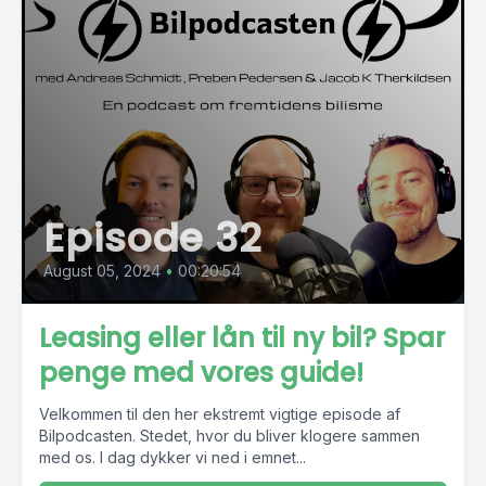
Episode 32
August 05, 2024
•
00:20:54
Leasing eller lån til ny bil? Spar
penge med vores guide!
Velkommen til den her ekstremt vigtige episode af
Bilpodcasten. Stedet, hvor du bliver klogere sammen
med os. I dag dykker vi ned i emnet...