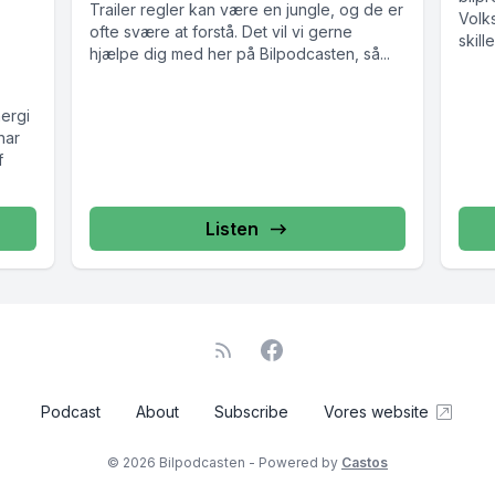
g
Trailer regler kan være en jungle, og de er
Volk
ofte svære at forstå. Det vil vi gerne
skil
hjælpe dig med her på Bilpodcasten, så...
episo
ergi
har
f
Listen
Podcast
About
Subscribe
Vores website
© 2026 Bilpodcasten - Powered by
Castos