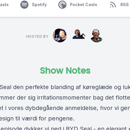
asts
Spotify
Pocket Casts
RSS
HOSTED BY
Show Notes
Seal den perfekte blanding af køreglæde og lu
emmer der sig irritationsmomenter bag det flott
et i vores dybdegående anmeldelse, hvor vi g
design til værdi for pengene.
episode dykker vi ned i BYD Seal - en elegant e