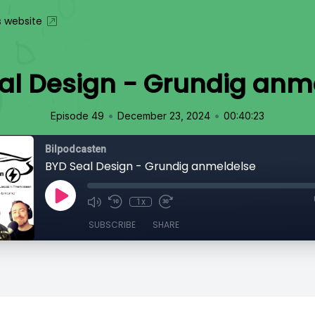
s website
al Design - Grundig anm
•
•
Episode 49
December 23, 2024
00:40:23
Bilpodcasten
BYD Seal Design - Grundig anmeldelse
1x
SUBSCRIBE
SHARE