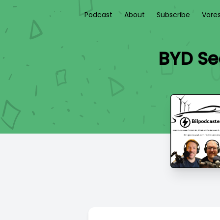
Podcast
About
Subscribe
Vore
BYD Se