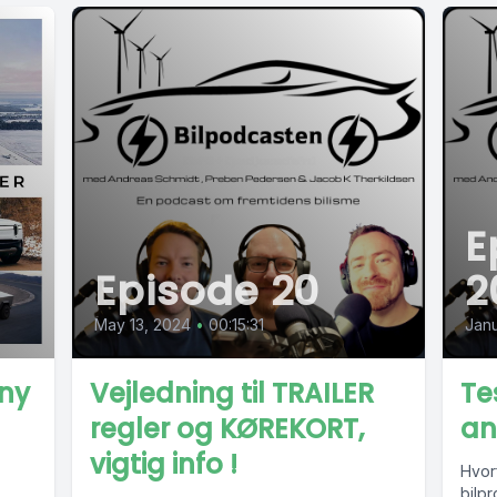
E
Episode 20
2
May 13, 2024
•
00:15:31
Janu
ony
Vejledning til TRAILER
Tes
regler og KØREKORT,
an
vigtig info !
Hvor
bilp