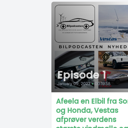
Episode 1
January 09, 2023
•
00:19:58
Afeela en Elbil fra S
og Honda, Vestas
afprøver verdens