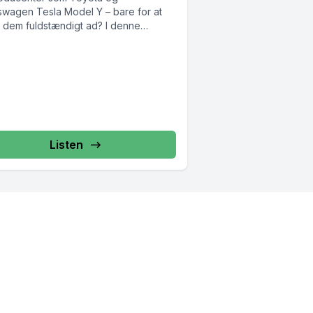
swagen Tesla Model Y – bare for at
le dem fuldstændigt ad? I denne
de afslører...
Listen