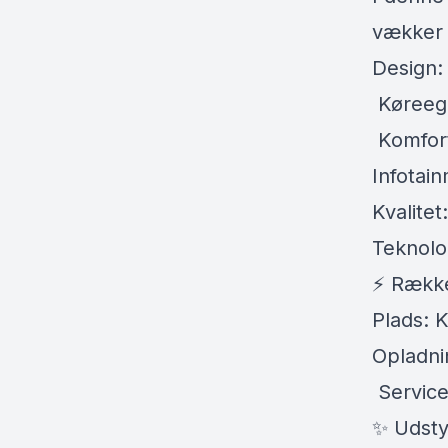
vækker 
Design:
️ Køree
️ Komfor
Infotai
Kvalitet
Teknolo
⚡ Række
Plads: 
Opladni
️ Servic
✨ Udsty