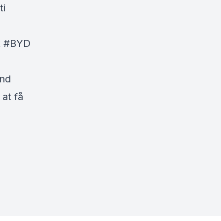
ti
st #BYD
ind
 at få