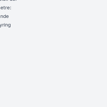
etre:
ende
yring