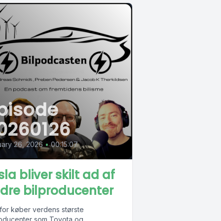
pisode
0260126
ary 26, 2026
•
00:15:07
la bliver skilt ad af
dre bilproducenter
for køber verdens største
roducenter som Toyota og