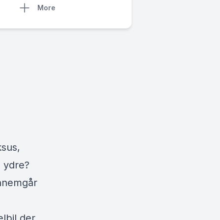
More
ksus,
e ydre?
ennemgår
lbil der