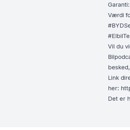
Garanti:
Værdi f
#BYDSea
#ElbilT
Vil du v
Bilpodca
besked,
Link dir
her:
ht
Det er h