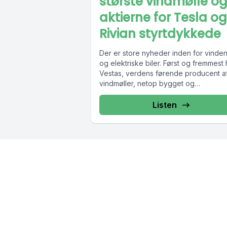
største vindmølle o
aktierne for Tesla og
Rivian styrtdykkede
Der er store nyheder inden for vinden
og elektriske biler. Først og fremmest 
Vestas, verdens førende producent a
vindmøller, netop bygget og
prøveopstillet...
Listen