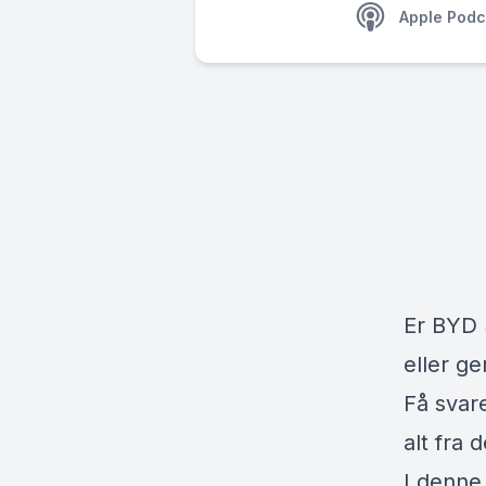
Apple Podc
Er BYD 
eller g
Få svar
alt fra 
I denne 