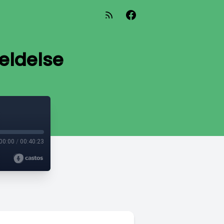
eldelse
00:00
/
00:40:23