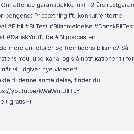
 Omfattende garantipakke inkl. 12 års rustgaran
or pengene: Prissætning ift. konkurrenterne
l #Elbil #BilTest #Bilanmeldelse #DanskBilTe
est #DanskYouTube #Bilpodcasten
ide mere om elbiler og fremtidens bilisme? Så f
stens YouTube kanal og slå notifikationer til for
 når vi udgiver nye videoer!
ekte til denne anmeldelse, finder du
tps://youtu.be/kWeWmUlfTcY
elt gratis:-)